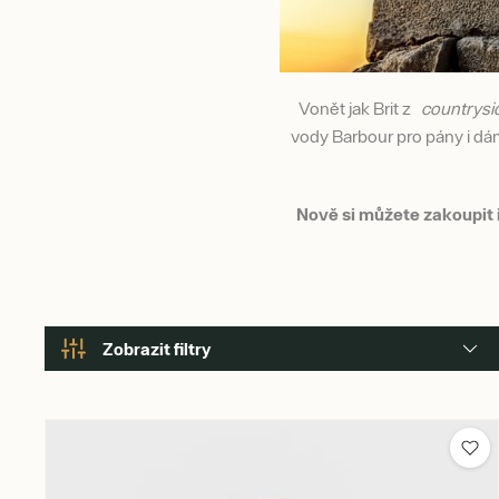
Vonět jak Brit z
countrysi
vody Barbour pro pány i dá
Nově si můžete zakoupit
Zobrazit filtry