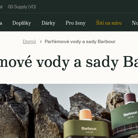
al
GS Supply (VO)
a
Doplňky
Dárky
Pro ženy
Šití na míru
No
Domů
Parfémové vody a sady Barbour
mové vody a sady B