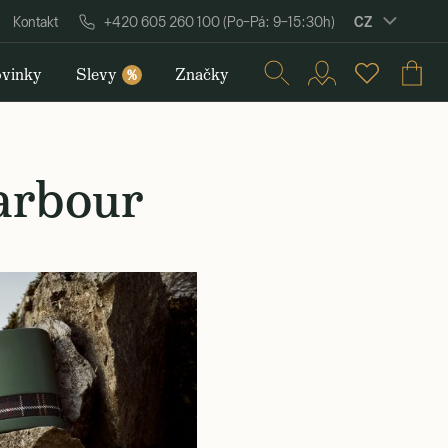
CZ
Kontakt
+420 605 260 100 (Po–Pá: 9–15:30h)
vinky
Slevy
Značky
%
arbour