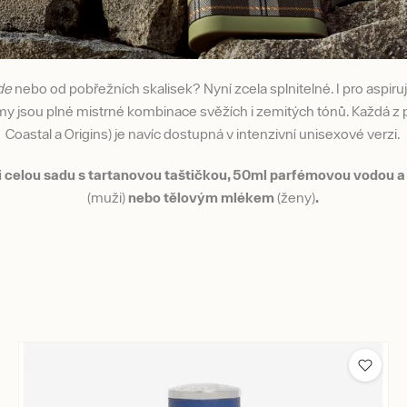
de
nebo od pobřežních skalisek? Nyní zcela splnitelné. I pro aspiru
my jsou plné mistrné kombinace svěžích i zemitých tónů. Každá z
Coastal a Origins) je navíc dostupná v intenzivní unisexové verzi.
 i celou sadu s tartanovou taštičkou, 50ml parfémovou vodou
(muži)
nebo tělovým mlékem
(ženy)
.