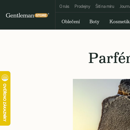
O nás
Prodejny
Šití na míru
Journ
Oblečení
Boty
Kosmetik
Parfé