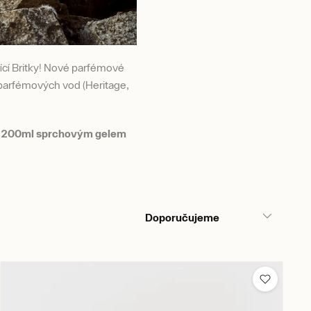
jící Britky! Nové parfémové
 parfémových vod (Heritage,
 a 200ml sprchovým gelem
Doporučujeme