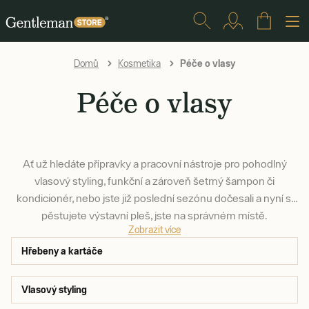
Péče o vlasy
Domů
Kosmetika
Péče o vlasy
Ať už hledáte přípravky a pracovní nástroje pro pohodlný
vlasový styling, funkční a zároveň šetrný šampon či
kondicionér, nebo jste již poslední sezónu dočesali a nyní si
pěstujete výstavní pleš, jste na správném místě.
Zobrazit více
Hřebeny a kartáče
Vlasový styling