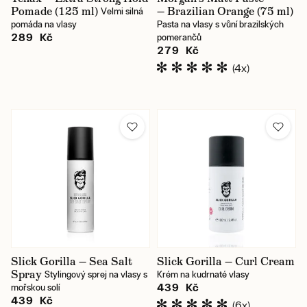
Pomade (125 ml)
— Brazilian Orange (75 ml)
Velmi silná
pomáda na vlasy
Pasta na vlasy s vůní brazilských
289 Kč
pomerančů
279 Kč
Karlín / prodejna
(4x)
Jindřišská / prodejna
Skladem
Slick Gorilla — Sea Salt
Slick Gorilla — Curl Cream
Spray
Stylingový sprej na vlasy s
Krém na kudrnaté vlasy
439 Kč
mořskou solí
439 Kč
(6x)