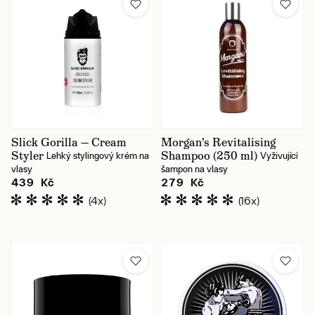
Slick Gorilla — Cream
Morgan's Revitalising
Styler
Shampoo (250 ml)
Lehký stylingový krém na
Vyživující
vlasy
šampon na vlasy
439 Kč
279 Kč
(4x)
(16x)