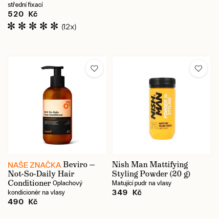
střední fixací
520 Kč
(12x)
Beviro —
Nish Man Mattifying
NAŠE ZNAČKA
Not-So-Daily Hair
Styling Powder (20 g)
Conditioner
Oplachový
Matující pudr na vlasy
349 Kč
kondicionér na vlasy
490 Kč