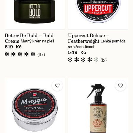
Better Be Bold — Bald
Uppercut Deluxe —
Cream
Featherweight
Matný krém na pleš
Lehká pomáda
619 Kč
se střední fixací
549 Kč
(11x)
(1x)