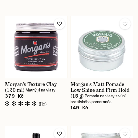
Morgan's Texture Clay
Morgan's Matt Pomade
(120 ml)
Low Shine and Firm Hold
Matný jíl na vlasy
(15 g)
379 Kč
Pomáda na vlasy s vůní
brazilského pomeranče
(11x)
149 Kč