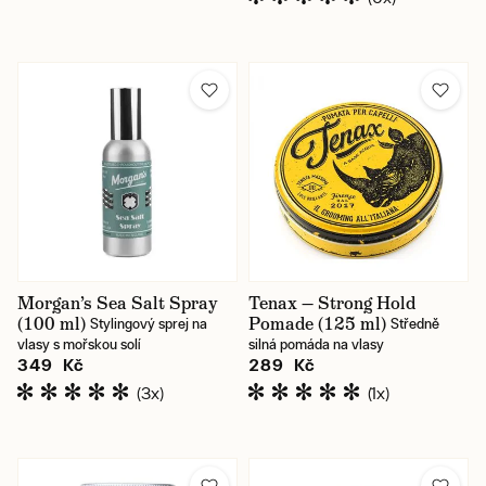
Morgan’s Sea Salt Spray
Tenax — Strong Hold
(100 ml)
Pomade (125 ml)
Stylingový sprej na
Středně
vlasy s mořskou solí
silná pomáda na vlasy
349 Kč
289 Kč
(3x)
(1x)