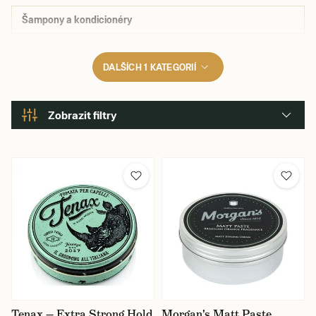
Šampony a kondicionéry
DALŠÍCH 1 KATEGORIÍ
Zobrazit filtry
Značka
Barva
Vůně
Cena
Tenax — Extra Strong Hold
Morgan's Matt Paste