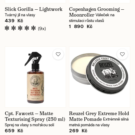
Slick Gorilla — Lightwork
Copenhagen Grooming —
Moonroller
Tvárný jíl na vlasy
Váleček na
439 Kč
stimulaci růstu vlasů
1 890 Kč
(9x)
Cpt. Fawcett — Matte
Reuzel Grey Extreme Hold
Texturising Spray (250 ml)
Matte Pomade
Extrémně silná
Sprej na vlasy s mořskou solí
matná pomáda na vlasy
659 Kč
269 Kč