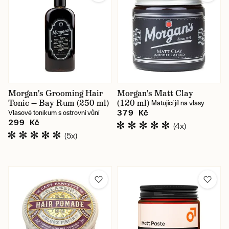
Morgan's Grooming Hair
Morgan's Matt Clay
Tonic — Bay Rum (250 ml)
(120 ml)
Matující jíl na vlasy
379 Kč
Vlasové tonikum s ostrovní vůní
299 Kč
(4x)
(5x)