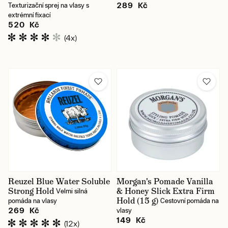
289 Kč
Texturizační sprej na vlasy s
extrémní fixací
520 Kč
(4x)
Reuzel Blue Water Soluble
Morgan's Pomade Vanilla
Strong Hold
& Honey Slick Extra Firm
Velmi silná
Hold (15 g)
pomáda na vlasy
Cestovní pomáda na
269 Kč
vlasy
149 Kč
(12x)