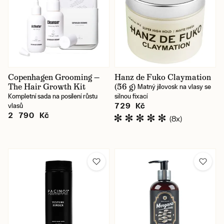
Copenhagen Grooming —
Hanz de Fuko Claymation
The Hair Growth Kit
(56 g)
Matný jílovosk na vlasy se
Kompletní sada na posílení růstu
silnou fixací
729 Kč
vlasů
2 790 Kč
(8x)