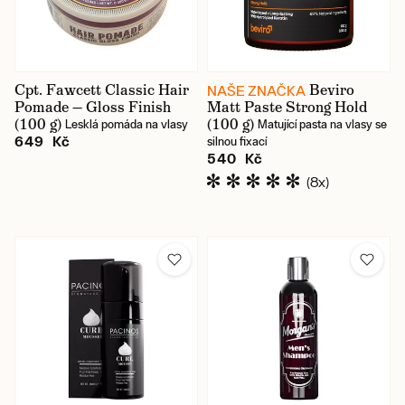
Cpt. Fawcett Classic Hair
Beviro
NAŠE ZNAČKA
Pomade — Gloss Finish
Matt Paste Strong Hold
(100 g)
(100 g)
Lesklá pomáda na vlasy
Matující pasta na vlasy se
649 Kč
silnou fixací
540 Kč
(8x)