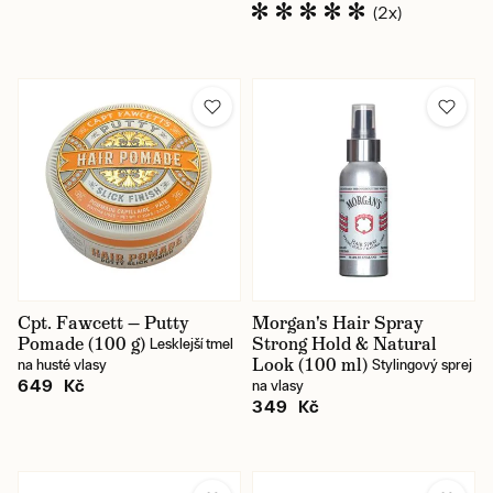
(2x)
Cpt. Fawcett — Putty
Morgan's Hair Spray
Pomade (100 g)
Strong Hold & Natural
Lesklejší tmel
Look (100 ml)
na husté vlasy
Stylingový sprej
649 Kč
na vlasy
349 Kč