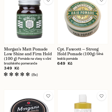
Morgan's Matt Pomade
Cpt. Fawcett — Strong
Low Shine and Firm Hold
Hold Pomade (100g)
Silná
(100 g)
Pomáda na vlasy s vůní
lesklá pomáda
649 Kč
brazilského pomeranče
349 Kč
(8x)