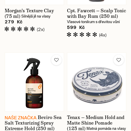
Morgan's Texture Clay
Cpt. Fawcett — Scalp Tonic
(75 ml)
with Bay Rum (250 ml)
Silnější jíl na vlasy
279 Kč
Vlasové tonikum s dřevitou vůní
599 Kč
(2x)
(4x)
Beviro Sea
Tenax — Medium Hold and
NAŠE ZNAČKA
Salt Texturizing Spray
Matte Shine Pomade
Extreme Hold (250 ml)
(125 ml)
Matná pomáda na vlasy