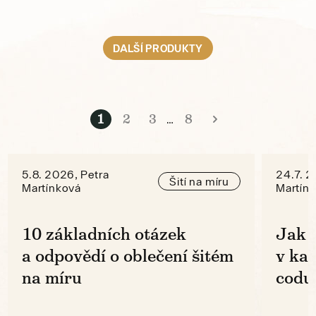
DALŠÍ PRODUKTY
1
2
3
8
…
5.8. 2026, Petra
24.7. 2
Šití na míru
Martínková
Martín
10 základních otázek
Jak 
a odpovědí o oblečení šitém
v ka
na míru
codu