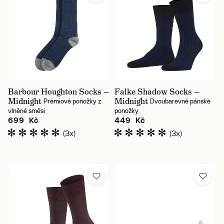
Barbour Houghton Socks —
Falke Shadow Socks —
Midnight
Midnight
Prémiové ponožky z
Dvoubarevné pánské
vlněné směsi
ponožky
699 Kč
449 Kč
(3x)
(3x)