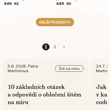
449 Kč
449 Kč
DALŠÍ PRODUKTY
1
2
5.8. 2026, Petra
24.7. 2
Šití na míru
Martínková
Martín
10 základních otázek
Jak 
a odpovědí o oblečení šitém
v ka
na míru
codu