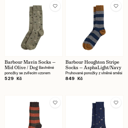
Značka
Velikost
Barva
Materiál oblečení
Barbour Mavin Socks —
Barbour Houghton Stripe
Mid Olive / Dog
Socks — AsphaLight/Navy
Bavlněné
Pohlaví
ponožky se zvířecím vzorem
Pruhované ponožky z vlněné směsi
529 Kč
849 Kč
Cena
Karlín / prodejna