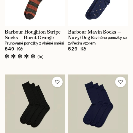
Jindřišská / prodejna
Skladem
Barbour Houghton Stripe
Barbour Mavin Socks —
Socks — Burnt Orange
Navy/Dog
Bavlněné ponožky se
Pruhované ponožky z vlněné směsi
zvířecím vzorem
849 Kč
529 Kč
(1x)