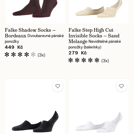
Falke Shadow Socks —
Falke Step High Cut
Bordeaux
Invisible Socks — Sand
Dvoubarevné pánské
Melange
ponožky
Neviditelné pánské
449 Kč
ponožky (balerínky)
279 Kč
(3x)
(3x)