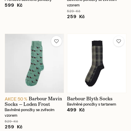
599 Kč
vzorem
529 Kč
259 Kč
Barbour Mavin
Barbour Blyth Socks
AKCE 50 %
Socks — Loden Frost
Bavlněné ponožky s tartanem
499 Kč
Bavlněné ponožky se zvířecím
vzorem
529 Kč
259 Kč