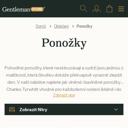
Ponožky
Domů
Oblečení
Ponožky
Pohodlné ponožky, které nesklouzávají a vydrží jsou jednou z
maličkostí, která člověku dokáže překvapivě výrazně zlepšit
den. V naší nabídce najdete jak vlněné i bavlněné ponožky
Charles Tyrwhitt vhodné pro každodenní nošení (klidně i do
Zobrazit více
obleků), tak luxusnější kousky z vlny, bambusu či s příměsí
kašmíru.
Zobrazit filtry