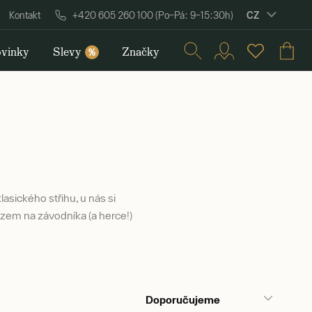
CZ
Kontakt
+420 605 260 100 (Po–Pá: 9–15:30h)
vinky
Slevy
Značky
%
asického střihu, u nás si
azem na závodníka (a herce!)
Doporučujeme