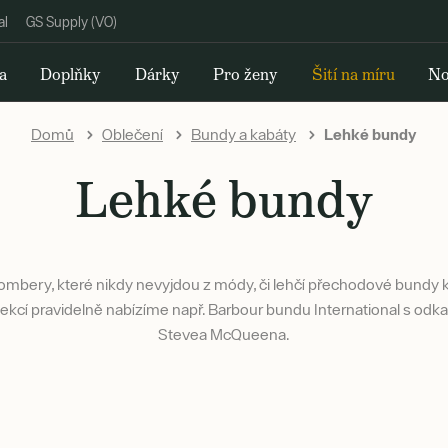
al
GS Supply (VO)
a
Doplňky
Dárky
Pro ženy
Šití na míru
No
Domů
Oblečení
Bundy a kabáty
Lehké bundy
Lehké bundy
mbery, které nikdy nevyjdou z módy, či lehčí přechodové bundy kl
lekcí pravidelně nabízíme např. Barbour bundu International s odk
Stevea McQueena.