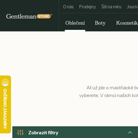
O nás
Prodejny
Šití na míru
Journ
Oblečení
Boty
Kosmetik
Ať už jde o mastňácké bo
vyberete. V rámci našich ko
Zobrazit filtry