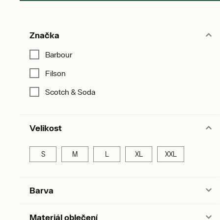
Značka
Barbour
Filson
Scotch & Soda
Velikost
S
M
L
XL
XXL
Barva
Materiál oblečení