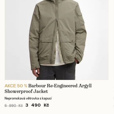
Barbour Re-Engineered Argyll
AKCE 50 %
Showerproof Jacket
Nepromokavá větrovka s kapucí
3 490 Kč
6 990 Kč