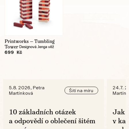
Printworks — Tumbling
Tower
Designová Jenga věž
699 Kč
5.8. 2026, Petra
24.7. 2
Šití na míru
Martínková
Martín
10 základních otázek
Jak 
a odpovědí o oblečení šitém
v ka