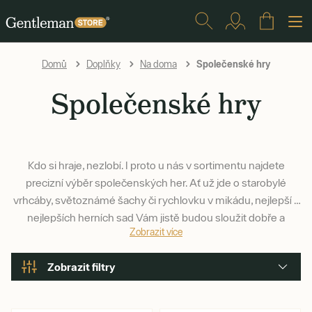
Společenské hry
Domů
Doplňky
Na doma
Společenské hry
Kdo si hraje, nezlobí. I proto u nás v sortimentu najdete
precizní výběr společenských her. Ať už jde o starobylé
vrhcáby, světoznámé šachy či rychlovku v mikádu, nejlepší z
nejlepších herních sad Vám jistě budou sloužit dobře a
Zobrazit více
dlouho.
Zobrazit filtry