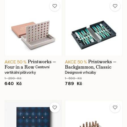
Značka
Barva
Typ hry
Cena
Printworks —
Printworks —
AKCE 50 %
AKCE 50 %
Four in a Row
Backgammon, Classic
Cestovní
vertikální piškvorky
Designové vrhcáby
1 290 Kč
1 590 Kč
640 Kč
789 Kč
Skladem