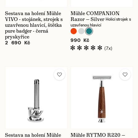
Sestava na holení Mühle
Mühle COMPANION
VIVO - stojánek, strojek s
Razor — Silver
Holicí strojek s
uzavřenou hlavicí, štětka
uzavřenou hlavicí
pure badger - černá
pryskyřice
990 Kč
2 690 Kč
(7x)
Sestava na holení Mühle
Mühle RYTMO R220 —