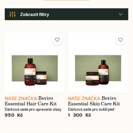
Zobrazit filtry
Značka
Velikost košil Charles Tyrwhitt
Velikost bot
Barva
Beviro
Beviro
NAŠE ZNAČKA
NAŠE ZNAČKA
Essential Hair Care Kit
Essential Skin Care Kit
Cena
Dárková sada pro upravené vlasy
Dárková sada pro svěží pleť
950 Kč
1 300 Kč