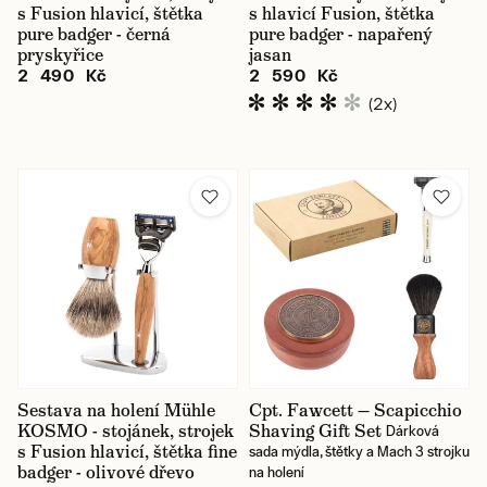
s Fusion hlavicí, štětka
s hlavicí Fusion, štětka
pure badger - černá
pure badger - napařený
pryskyřice
jasan
2 490 Kč
2 590 Kč
(2x)
Sestava na holení Mühle
Cpt. Fawcett — Scapicchio
KOSMO - stojánek, strojek
Shaving Gift Set
Dárková
s Fusion hlavicí, štětka fine
sada mýdla, štětky a Mach 3 strojku
badger - olivové dřevo
na holení