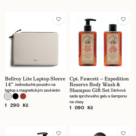
Bellroy Lite Laptop Sleeve
Cpt. Fawcett — Expedition
14''
Reserve Body Wash &
Jednoduché pouzdro na
Shampoo Gift Set
laptop s magnetickým zavíráním
Dárková
sada sprchového gelu a šamponu
na vlasy
1 290 Kč
1 090 Kč