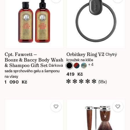
Cpt. Fawcett —
Orbitkey Ring V2
Chytrý
Booze & Baccy Body Wash
kroužek na klíče
& Shampoo Gift Set
+ 4
Dárková
sada sprchového gelu a šamponu
419 Kč
na vlasy
(18x)
1 090 Kč