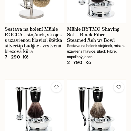
Sestava na holení Mühle
Mühle RYTMO Shaving
ROCCA - stojánek, strojek
Set — Black Fibre,
s uzavřenou hlavicí, štětka
Steamed Ash w/ Bowl
silvertip badger - vrstvená
Sestava na holení: stojánek, miska,
březová kůra
uzavřená hlavice, Black Fibre,
7 290 Kč
napařený jasan
2 790 Kč