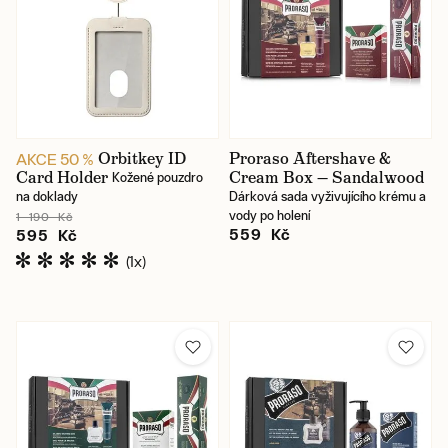
Orbitkey ID
Proraso Aftershave &
AKCE 50 %
Card Holder
Cream Box — Sandalwood
Kožené pouzdro
na doklady
Dárková sada vyživujícího krému a
vody po holení
1 190 Kč
559 Kč
595 Kč
(1x)