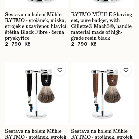
Sestava na holení Mühle
RYTMO MÜHLE Shaving
RYTMO - stojánek, miska,
set, pure badger, with
strojek s uzavřenou hlavicí,
Gillette® Mach3®, handle
štětka Black Fibre - černá
material made of high-
pryskyřice
grade resin black
2 790 Kč
2 790 Kč
Sestava na holení Mühle
Sestava na holení Mühle
RYTMO - stojánek, strojek
RYTMO - stojánek, strojek