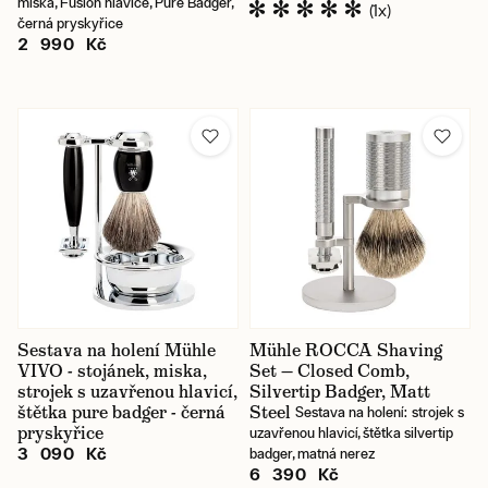
miska, Fusion hlavice, Pure Badger,
(1x)
černá pryskyřice
2 990 Kč
Sestava na holení Mühle
Mühle ROCCA Shaving
VIVO - stojánek, miska,
Set — Closed Comb,
strojek s uzavřenou hlavicí,
Silvertip Badger, Matt
štětka pure badger - černá
Steel
Sestava na holení: strojek s
pryskyřice
uzavřenou hlavicí, štětka silvertip
3 090 Kč
badger, matná nerez
6 390 Kč