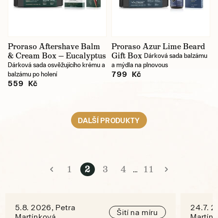
Proraso Aftershave Balm
Proraso Azur Lime Beard
& Cream Box — Eucalyptus
Gift Box
Dárková sada balzámu
Dárková sada osvěžujícího krému a
a mýdla na plnovous
799 Kč
balzámu po holení
559 Kč
DALŠÍ PRODUKTY
1
2
3
4
11
…
5.8. 2026, Petra
24.7. 2
Šití na míru
Martínková
Martín