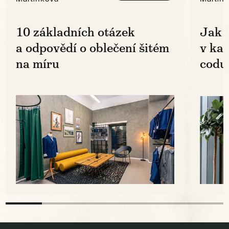
10 základních otázek
Jak 
a odpovědí o oblečení šitém
v ka
na míru
codu