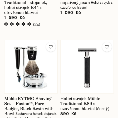
Traditional - stojánek,
napařený jasan
Holicí strojek s
holicí strojek R41 s
uzavřenou hlavicí
otevřenou hlavicí
1 090 Kč
1 590 Kč
(2x)
Mühle RYTMO Shaving
Holicí strojek Mühle
Set — Fusion™, Pure
Traditional R89 s
Badger, Black Resin with
uzavřenou hlavicí (černý)
Bowl
890 Kč
Sestava na holení: stojánek,