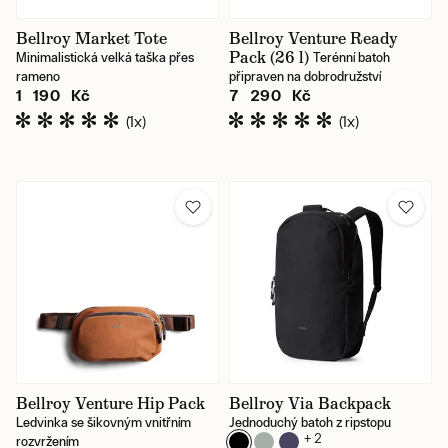
Bellroy Market Tote
Bellroy Venture Ready
Pack (26 l)
Minimalistická velká taška přes
Terénní batoh
rameno
připraven na dobrodružství
1 190 Kč
7 290 Kč
(1x)
(1x)
Bellroy Venture Hip Pack
Bellroy Via Backpack
Ledvinka se šikovným vnitřním
Jednoduchý batoh z ripstopu
+ 2
rozvržením