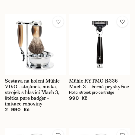
Sestava na holení Mühle
Mühle RYTMO R226
VIVO - stojánek, miska,
Mach 3 — černá pryskyřice
strojek s hlavicí Mach 3,
Holicí strojek pro cartridge
štětka pure badger -
990 Kč
imitace rohoviny
2 990 Kč