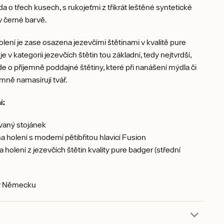
 o třech kusech, s rukojeťmi z třikrát leštěné syntetické
v černé barvě.
olení je zase osazena jezevčími štětinami v kvalitě pure
e v kategorii jezevčích štětin tou základní, tedy nejtvrdší,
jde o příjemně poddajné štětiny, které při nanášení mýdla či
mně namasírují tvář.
í:
aný stojánek
na holení s moderní pětibřitou hlavicí Fusion
a holení z jezevčích štětin kvality pure badger (střední
v Německu