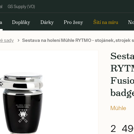
al
GS Supply (VO)
a
Doplňky
Dárky
Pro ženy
Šití na míru
No
é sady
Sestava na holení Mühle RYTMO - stojánek, strojek s 
Sesta
RYTMO
Fusio
badge
Mühle
2 49