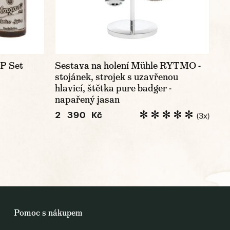
P Set
Sestava na holení Mühle RYTMO -
stojánek, strojek s uzavřenou
hlavicí, štětka pure badger -
napařený jasan
2 390 Kč
(3x)
Pomoc s nákupem