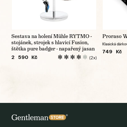
Sestava na holení Mühle RYTMO -
Proraso Wh
stojánek, strojek s hlavicí Fusion,
Klasická dárko
štětka pure badger - napařený jasan
749 Kč
2 590 Kč
(2x)