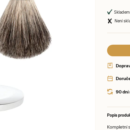
Skladem 
Není skl
Dopra
Doruče
90 dní
Popis produ
Kompletní 