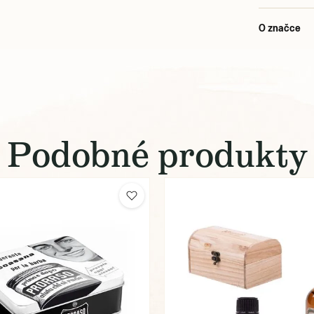
O značce
Podobné produkty