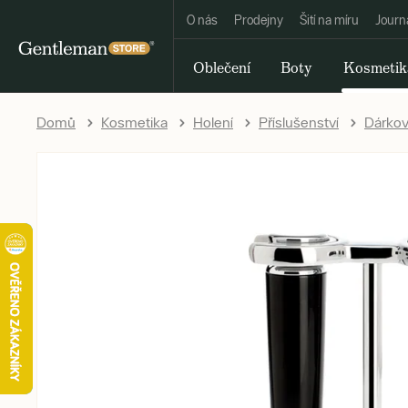
O nás
Prodejny
Šití na míru
Journ
Oblečení
Boty
Kosmetik
Domů
Kosmetika
Holení
Příslušenství
Dárkov