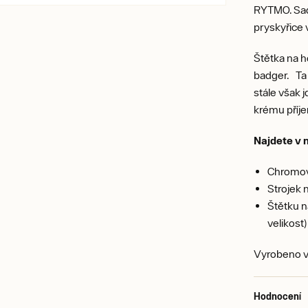
RYTMO. Sada
pryskyřice 
Štětka na h
badger. Ta j
stále však 
krému příje
Najdete v n
Chromov
Strojek 
Štětku n
velikost)
Vyrobeno 
Hodnocení