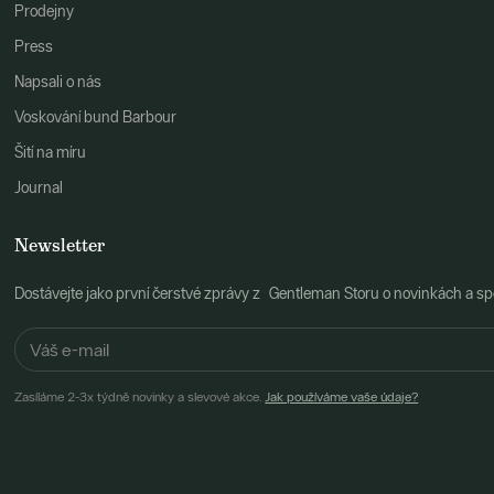
Prodejny
Press
Napsali o nás
Voskování bund Barbour
Šití na míru
Journal
Newsletter
Dostávejte jako první čerstvé zprávy z Gentleman Storu o novinkách a spe
Zasíláme 2-3x týdně novinky a slevové akce.
Jak používáme vaše údaje?