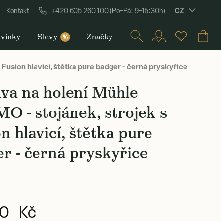
CZ
Kontakt
+420 605 260 100 (Po–Pá: 9–15:30h)
vinky
Slevy
Značky
%
Fusion hlavicí, štětka pure badger - černá pryskyřice
va na holení Mühle
 - stojánek, strojek s
n hlavicí, štětka pure
r - černá pryskyřice
0 Kč