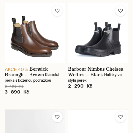
Berwick
Barbour Nimbus Chelsea
AKCE 40 %
Branagh — Brown
Wellies — Black
Klasická
Holínky ve
perka s koženou podrážkou
stylu perek
2 290 Kč
6 490 Kč
3 890 Kč