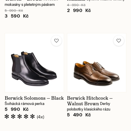
mokasíny s pletetným páskem
4 990 Kč
2 990 Kč
5 990 Kč
3 590 Kč
Berwick Solomons — Black
Berwick Hitchcock —
Walnut Brown
Švihácká rámová perka
Derby
5 990 Kč
polobotky klasického rázu
5 490 Kč
(4x)