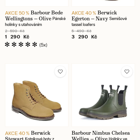
Barbour Bede
Berwick
AKCE 50 %
AKCE 40 %
Wellingtons — Olive
Egerton — Navy
Pánské
Semišové
holínky s utahováním
tassel loafers
2 590 Kč
5 490 Kč
1 290 Kč
3 290 Kč
(5x)
Berwick
Barbour Nimbus Chelsea
AKCE 40 %
Stewart
Wellies — Olive
Kotníkové boty z
Holínky ve