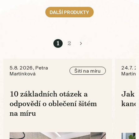
DALŠÍ PRODUKTY
1
2
5.8. 2026, Petra
24.7. 2
Šití na míru
Martínková
Martín
10 základních otázek a
Jak s
odpovědí o oblečení šitém
kanc
na míru