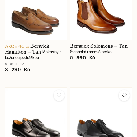
Berwick
Berwick Solomons — Tan
AKCE 40 %
Hamilton — Tan
Mokasíny s
Švihácká rámová perka
5 990 Kč
koženou podrážkou
5 490 Kč
3 290 Kč