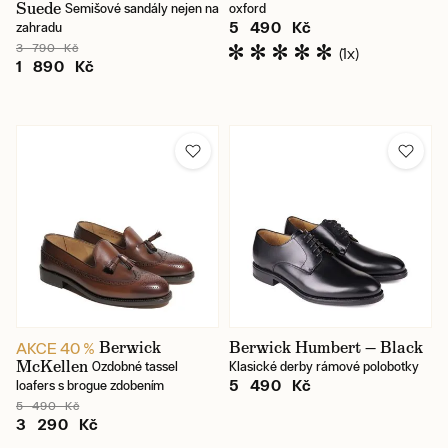
Suede
Semišové sandály nejen na
oxford
5 490 Kč
zahradu
3 790 Kč
(1x)
1 890 Kč
Berwick
Berwick Humbert — Black
AKCE 40 %
McKellen
Ozdobné tassel
Klasické derby rámové polobotky
5 490 Kč
loafers s brogue zdobením
5 490 Kč
3 290 Kč