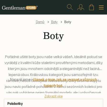
Boty
Domů
Boty
Boty
Pořádné ušité boty jsou naše velká vášeň. Ideálně pokud se
vyrábějí z kvalitní kůže staletími prověřenými metodami, díky
kterým jsou mnohem odolnější a elegantnější než laciná
lepená obuv. Královskou kategorií jsou samozřejmě tzv.
Napsali jsme i
článek o tom, jak se vyznat v různých
rámové, neboli Goodyear Welted boty. Díky širšímu kopytu
typech bot
.
jsou navíc pořádně pohodlné. V rámci sezónních kolekcí pro
vás pak vybíráme nejen formální modely, ale i volnočasové
Zobrazit více
tenisky.
Polobotky