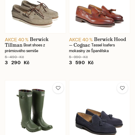
Berwick
Berwick Hood
AKCE 40 %
AKCE 40 %
Tillman
— Cognac
Boat shoes z
Tassel loafers
prémiového semiše
mokasíny ze Španělska
5 490 Kč
5 990 Kč
3 290 Kč
3 590 Kč