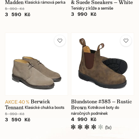
Madden
& Suede Sneakers — White
Klasická rámová perka
Tenisky z kůže a semiše
5 990 Kč
3 990 Kč
3 590 Kč
Berwick
Blundstone #585 — Rustic
AKCE 40 %
Tennant
Brown
Klasické chukka boots
Kotníkové boty do
náročných podmínek
5 990 Kč
4 990 Kč
3 590 Kč
(1x)