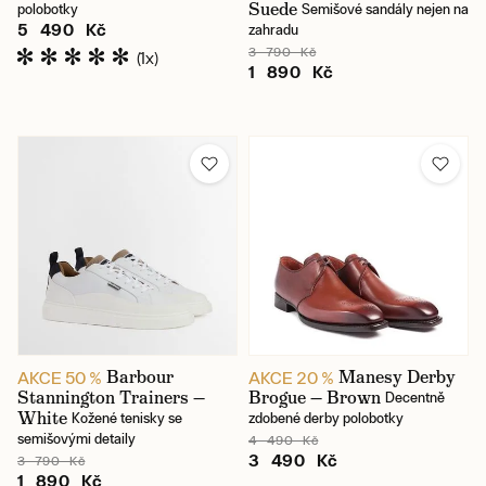
Suede
polobotky
Semišové sandály nejen na
5 490 Kč
zahradu
3 790 Kč
(1x)
1 890 Kč
Barbour
Manesy Derby
AKCE 50 %
AKCE 20 %
Stannington Trainers —
Brogue — Brown
Decentně
White
Kožené tenisky se
zdobené derby polobotky
semišovými detaily
4 490 Kč
3 490 Kč
3 790 Kč
1 890 Kč