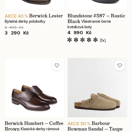
Berwick Lester
Blundstone #587 — Rustic
AKCE 40 %
Black
Bytelné derby polobotky
Všestranné černé
kotníkové boty
5 490 Kč
4 990 Kč
3 290 Kč
(1x)
Berwick Humbert — Coffee
Barbour
AKCE 50 %
Brown
Bowman Sandal — Taupe
Klasické derby rámové