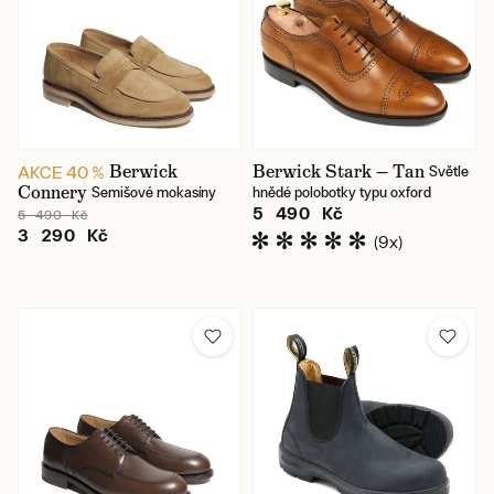
Berwick
Berwick Stark — Tan
AKCE 40 %
Světle
Connery
Semišové mokasíny
hnědé polobotky typu oxford
5 490 Kč
5 490 Kč
3 290 Kč
(9x)