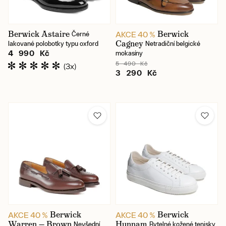
Konstrukce
Berwick Astaire
Berwick
AKCE 40 %
Černé
Cagney
lakované polobotky typu oxford
Netradiční belgické
Materiál
4 990 Kč
mokasíny
5 490 Kč
(3x)
3 290 Kč
Typ obuvi
Cena
Karlín / prodejna
Jindřišská / prodejna
Skladem
Berwick
Berwick
AKCE 40 %
AKCE 40 %
Warren — Brown
Hunnam
Nevšední
Bytelné kožené tenisky