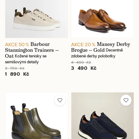
Barbour
Manesy Derby
AKCE 50 %
AKCE 20 %
Stannington Trainers —
Brogue — Gold
Decentně
Oat
Kožené tenisky se
zdobené derby polobotky
semišovými detaily
4 490 Kč
3 490 Kč
3 790 Kč
1 890 Kč