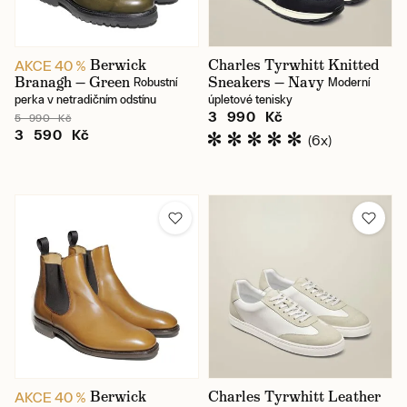
Berwick
Charles Tyrwhitt Knitted
AKCE 40 %
Branagh — Green
Sneakers — Navy
Robustní
Moderní
perka v netradičním odstínu
úpletové tenisky
3 990 Kč
5 990 Kč
3 590 Kč
(6x)
Berwick
Charles Tyrwhitt Leather
AKCE 40 %