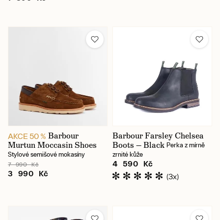
Barbour
Barbour Farsley Chelsea
AKCE 50 %
Murtun Moccasin Shoes
Boots — Black
Perka z mírně
Stylové semišové mokasíny
zrnité kůže
4 590 Kč
7 990 Kč
3 990 Kč
(3x)