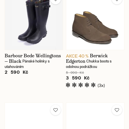
Barbour Bede Wellingtons
Berwick
AKCE 40 %
— Black
Edgerton
Pánské holínky s
Chukka boots s
utahováním
odolnou podrážkou
2 590 Kč
5 990 Kč
3 590 Kč
(3x)