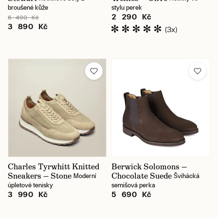
broušené kůže
stylu perek
2 290 Kč
6 490 Kč
3 890 Kč
(3x)
Charles Tyrwhitt Knitted
Berwick Solomons —
Sneakers — Stone
Chocolate Suede
Moderní
Švihácká
úpletové tenisky
semišová perka
3 990 Kč
5 690 Kč