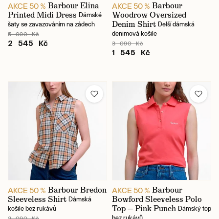
Barbour Elina
Barbour
AKCE 50 %
AKCE 50 %
Printed Midi Dress
Woodrow Oversized
Dámské
Denim Shirt
šaty se zavazováním na zádech
Delší dámská
denimová košile
5 090 Kč
2 545 Kč
3 090 Kč
1 545 Kč
Barbour Bredon
Barbour
AKCE 50 %
AKCE 50 %
Sleeveless Shirt
Bowford Sleeveless Polo
Dámská
Top — Pink Punch
košile bez rukávů
Dámský top
bez rukávů
2 090 Kč