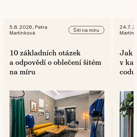
5.8. 2026, Petra
24.7. 2
Šití na míru
Martínková
Martín
10 základních otázek
Jak 
a odpovědí o oblečení šitém
v ka
na míru
codu