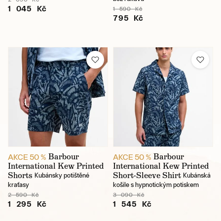
1 045 Kč
1 590 Kč
795 Kč
Barbour
Barbour
AKCE 50 %
AKCE 50 %
International Kew Printed
International Kew Printed
Shorts
Short-Sleeve Shirt
Kubánsky potištěné
Kubánská
kraťasy
košile s hypnotickým potiskem
2 590 Kč
3 090 Kč
1 295 Kč
1 545 Kč