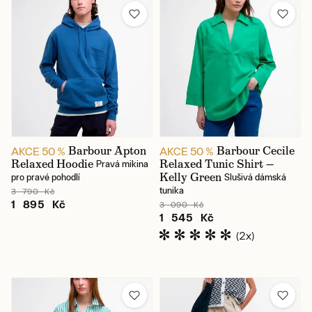
Barbour Apton
Barbour Cecile
AKCE 50 %
AKCE 50 %
Relaxed Hoodie
Relaxed Tunic Shirt —
Pravá mikina
Kelly Green
pro pravé pohodlí
Slušivá dámská
tunika
3 790 Kč
1 895 Kč
3 090 Kč
1 545 Kč
(2x)