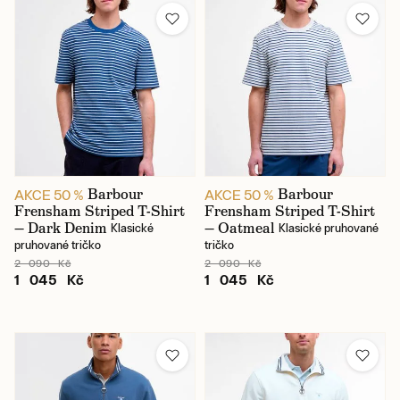
Značka
Barva
Cena
Barbour
Barbour
AKCE 50 %
AKCE 50 %
Frensham Striped T-Shirt
Frensham Striped T-Shirt
— Dark Denim
— Oatmeal
Klasické
Klasické pruhované
Karlín / prodejna
pruhované tričko
tričko
Jindřišská / prodejna
2 090 Kč
2 090 Kč
1 045 Kč
1 045 Kč
Skladem