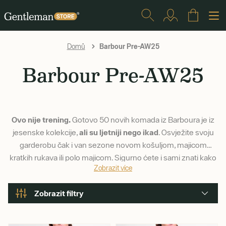
Barbour Pre-AW25
Domů
Barbour Pre-AW25
Ovo nije trening.
Gotovo 50 novih komada iz Barboura je iz
jesenske kolekcije,
ali su ljetniji nego ikad
. Osvježite svoju
garderobu čak i van sezone novom košuljom, majicom
kratkih rukava ili polo majicom. Sigurno ćete i sami znati kako
Zobrazit více
će Vam novi Barbour pristajati.
Zobrazit filtry