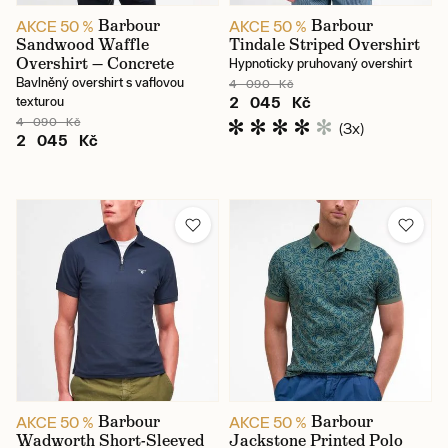
Barbour
Barbour
AKCE 50 %
AKCE 50 %
Sandwood Waffle
Tindale Striped Overshirt
Overshirt — Concrete
Hypnoticky pruhovaný overshirt
Bavlněný overshirt s vaflovou
4 090 Kč
2 045 Kč
texturou
4 090 Kč
(3x)
2 045 Kč
Barbour
Barbour
AKCE 50 %
AKCE 50 %
Wadworth Short-Sleeved
Jackstone Printed Polo