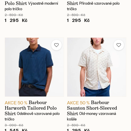
Polo Shirt
Shirt
Výsostně moderní
Přírodně vzorované polo
polo tričko
tričko
2 590 Kč
2 590 Kč
1 295 Kč
1 295 Kč
Barbour
Barbour
AKCE 50 %
AKCE 50 %
Harworth Tailored Polo
Saunton Short-Sleeved
Shirt
Shirt
Odstínově vzorované polo
Old-money vzorovaná
tričko
košile
3 090 Kč
2 590 Kč
1 545 Kč
1 295 Kč