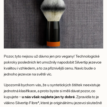
Pozor, tyto nejsou už dávno jen pro vegany! Technologické
pokroky posledních let umožnily napodobit Silvertip jezevce
kvalitou i vzhledem, a to za příznivější cenu. Navíc bude o
jednoho jezevce na světě víc.
Upozornili bychom vás, že u syntetických štětek neexistuje
jednotná klasifikace, a proto byste si měli dávat pozor, co
kupujete –
u
nás však najdete jen ty dobré
. Zpravidla to je
vlákno Silvertip Fibre®, které je originálnímu jezevci skutečně