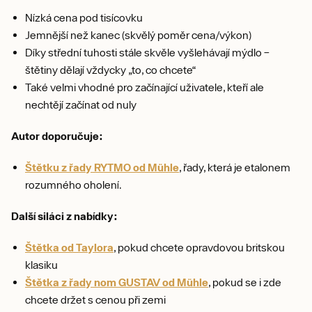
Nízká cena pod tisícovku
Jemnější než kanec (skvělý poměr cena/výkon)
Díky střední tuhosti stále skvěle vyšlehávají mýdlo –
štětiny dělají vždycky „to, co chcete“
Také velmi vhodné pro začínající uživatele, kteří ale
nechtějí začínat od nuly
Autor doporučuje:
Štětku z řady RYTMO od Mühle
, řady, která je etalonem
rozumného oholení.
Další siláci z nabídky:
Štětka od Taylora
, pokud chcete opravdovou britskou
klasiku
Štětka z řady nom GUSTAV od Mühle
, pokud se i zde
chcete držet s cenou při zemi