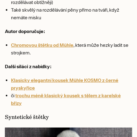
rozdělávat obtížněji)
Také skvělý na rozdělávání pěny přímo na tváři, když
nemáte misku
Autor doporučuje:
Chromovou štětku od Mühle
, která může hezky ladit se
strojkem.
Další siláci z nabídky:
Klasicky elegantní kousek Mühle KOSMO z černé
pryskyřice
či
trochu méně klasický kousek s tělem z karelské
břízy
Syntetické štětky