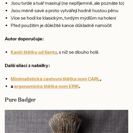
Jsou tvrdé a tvář masírují (ne nepříjemně, ale poznáte to)
Jsou méně savé a proto vytvářejí hodně hustou pěnu
Více se hodí ke klasickým, tvrdým mýdlům na holení
Před použitím je důležité kance důkladně namočit
Autor doporučuje:
Kančí štětku od Kentu
, s níž se dlouho holil.
Další siláci z nabídky:
Minimalistická cestovní štětka nom CARL
,
a
ergonomická štětka nom ERIK
.
Pure Badger