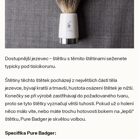
Dostupnější jezevec – štětku s těmito štětinami seženete
typicky pod tisícikorunu.
Štětiny těchto štětek pocházejí z největších částí těla
jezevce, bývají kratší a tmavší, hustota osázení štětek je nižší.
Konečky se při výrobě zastřihávají do požadovaného tvaru,
proto se tyto štětky vyznačují větší tuhostí. Pokud už o holení
něco málo víte, nebo máte trochu hotovosti bokem na „lepší“
štětku, Pure Badger je skvělou volbou.
Specifika Pure Badger: