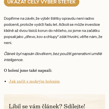
UKÁZAT CELÝ VÝBĚR ŠTĚTEK
Doplňme na závěr, že výběr štětky opravdu není radno
podcenit, protože vydrží řadu let. Ačkoli se může investice
klidně až dvou tisíců korun do něčeho, co jsme na začátku
popsali jako „dřevo, kov a chlupy“ zdát frivolní, věřte nám, že
není.
Článek byl napsán člověkem, bez použití generativní umělé
inteligence.
O holení jsme také napsali:
Jak začít s mokrým holením
Líbil se vám článek? Sdílejte!