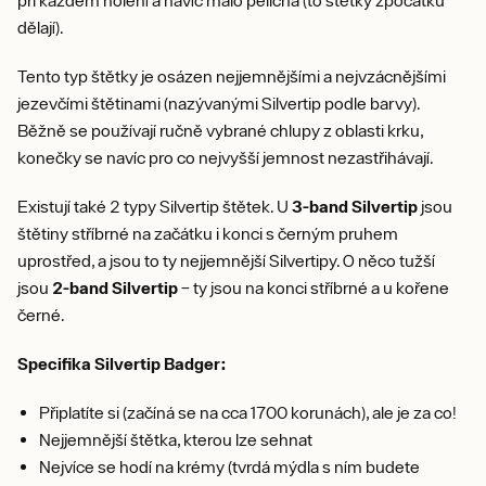
při každém holení a navíc málo pelichá (to štětky zpočátku
dělají).
Tento typ štětky je osázen nejjemnějšími a nejvzácnějšími
jezevčími štětinami (nazývanými Silvertip podle barvy).
Běžně se používají ručně vybrané chlupy z oblasti krku,
konečky se navíc pro co nejvyšší jemnost nezastřihávají.
Existují také 2 typy Silvertip štětek. U
3-band Silvertip
jsou
štětiny stříbrné na začátku i konci s černým pruhem
uprostřed, a jsou to ty nejjemnější Silvertipy. O něco tužší
jsou
2-band Silvertip
– ty jsou na konci stříbrné a u kořene
černé.
Specifika Silvertip Badger:
Připlatíte si (začíná se na cca 1700 korunách), ale je za co!
Nejjemnější štětka, kterou lze sehnat
Nejvíce se hodí na krémy (tvrdá mýdla s ním budete