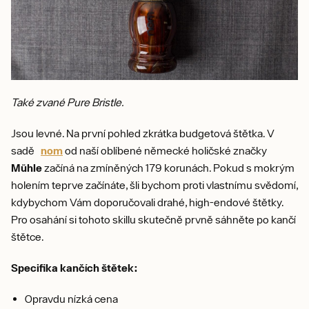
Také zvané Pure Bristle.
Jsou levné. Na první pohled zkrátka budgetová štětka. V
sadě
nom
od naší oblíbené německé holičské značky
Mühle
začíná na zmíněných 179 korunách. Pokud s mokrým
holením teprve začínáte, šli bychom proti vlastnímu svědomí,
kdybychom Vám doporučovali drahé, high-endové štětky.
Pro osahání si tohoto skillu skutečně prvně sáhněte po kančí
štětce.
Specifika kančích štětek:
Opravdu nízká cena