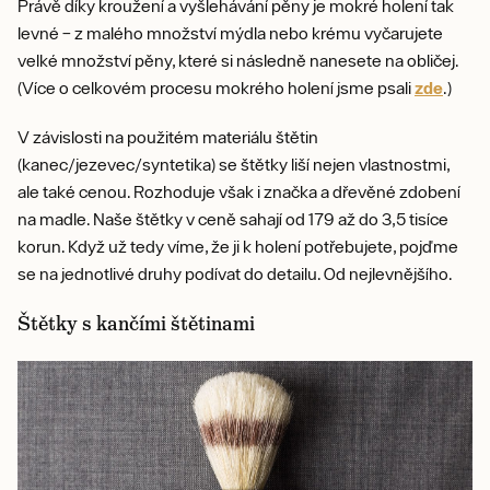
Právě díky kroužení a vyšlehávání pěny je mokré holení tak
levné – z malého množství mýdla nebo krému vyčarujete
velké množství pěny, které si následně nanesete na obličej.
(Více o celkovém procesu mokrého holení jsme psali
zde
.)
V závislosti na použitém materiálu štětin
(kanec/jezevec/syntetika) se štětky liší nejen vlastnostmi,
ale také cenou. Rozhoduje však i značka a dřevěné zdobení
na madle. Naše štětky v ceně sahají od 179 až do 3,5 tisíce
korun. Když už tedy víme, že ji k holení potřebujete, pojďme
se na jednotlivé druhy podívat do detailu. Od nejlevnějšího.
Štětky s kančími štětinami