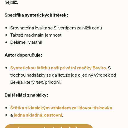
nejblíž.
Specifika syntetických štětek:
Srovnatelná kvalita se Silvertipem za nižší cenu
Taktéž maximální jemnost
Děláme i vlastní!
Autor doporučuje:
Syntetickou štětku naší privátní značky Beviro.
S
trochou nadsázky se dá říct, že jde o jediný výrobek od
Bevira, který
není
přírodní.
Další siláci z nabídky:
Štětka s klasickým vzhledem za lidovou tisícovku
a
jedna skladná, cestovní
.