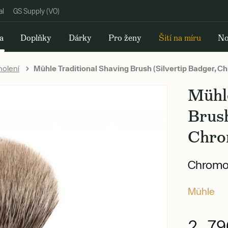
al
GS Supply (VO)
a
Doplňky
Dárky
Pro ženy
Šití na míru
No
holení
Mühle Traditional Shaving Brush (Silvertip Badger, C
Mühle
Brush
Chro
Chromov
Mühle
2 79