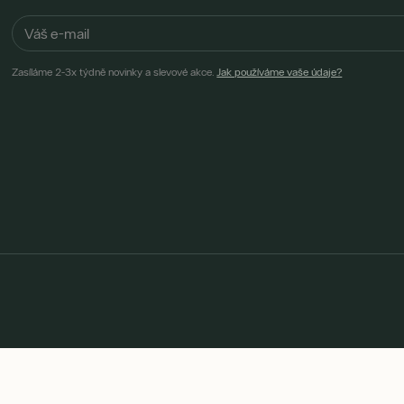
Zasíláme 2-3x týdně novinky a slevové akce.
Jak používáme vaše údaje?