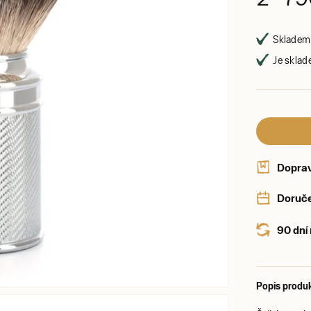
Skladem 
Je sklad
Dopra
Doruče
90 dní
Popis produ