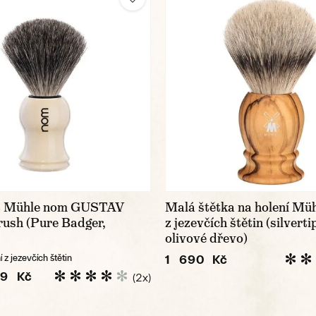
Mühle nom GUSTAV
Malá štětka na holení Müh
%
rush (Pure Badger,
z jezevčích štětin (silverti
olivové dřevo)
1 690 Kč
 z jezevčích štětin
9 Kč
(2x)