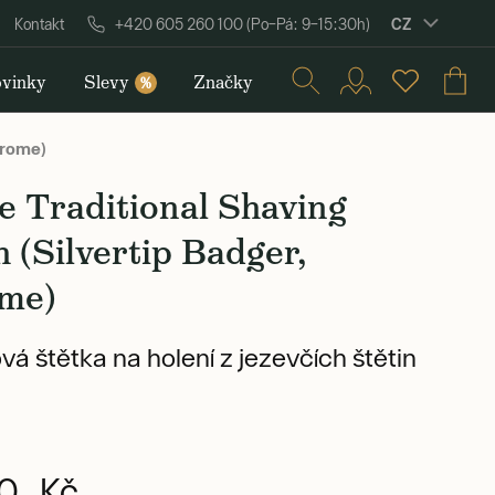
CZ
Kontakt
+420 605 260 100 (Po–Pá: 9–15:30h)
vinky
Slevy
Značky
%
hrome)
 Traditional Shaving
 (Silvertip Badger,
me)
á štětka na holení z jezevčích štětin
0 Kč