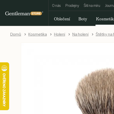
O nás
Prodejny
Šití na míru
Journ
Oblečení
Boty
Kosmetik
Domů
Kosmetika
Holení
Na holení
Štětky na 