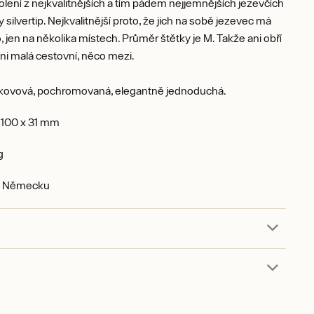
olení z nejkvalitnějších a tím pádem nejjemnějších jezevčích
ty silvertip. Nejkvalitnější proto, že jich na sobě jezevec má
 jen na několika místech. Průměr štětky je M. Takže ani obří
ani malá cestovní, něco mezi.
 kovová, pochromovaná, elegantně jednoduchá.
:
100 x 31 mm
g
v Německu