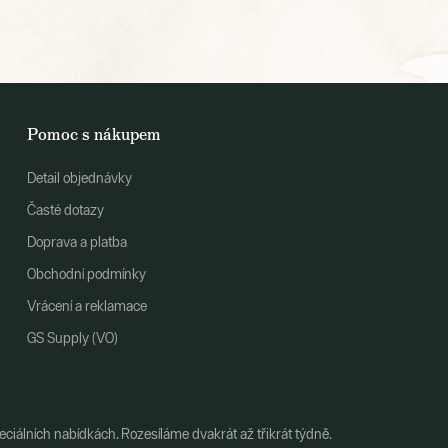
Pomoc s nákupem
Detail objednávky
Časté dotazy
Doprava a platba
Obchodní podmínky
Vrácení a reklamace
GS Supply (VO)
ciálních nabídkách. Rozesíláme dvakrát až třikrát týdně.