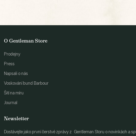
O Gentleman Store
Prodejny
Press
Napsali o nás
Voskování bund Barbour
Šití na míru
Journal
Newsletter
Dostávejte jako první čerstvé zprávy z Gentleman Storu o novinkách a spe