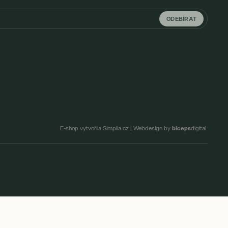
ODEBÍRAT
biceps
E-shop vytvořila Simplia.cz
|
Webdesign by
digital.