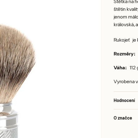
Štětka na h
štětin kvali
jenom málo,
královská, 
Rukojeť je
Rozměry
Váha:
112 
Vyrobena 
Hodnocení
O značce