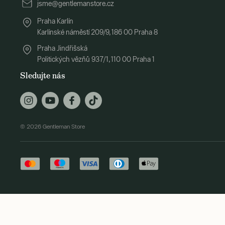
jsme@gentlemanstore.cz
Praha Karlín
Karlínské náměstí 209/9, 186 00 Praha 8
Praha Jindřišská
Politických vězňů 937/1, 110 00 Praha 1
Sledujte nás
© 2026 Gentleman Store