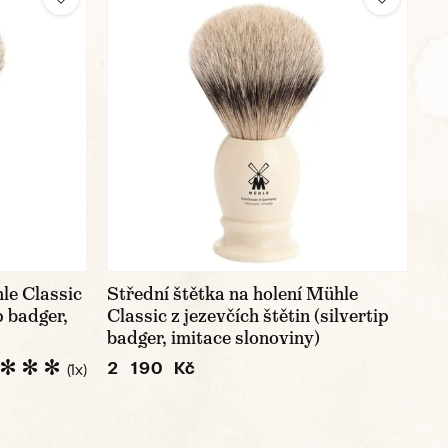
le Classic
Střední štětka na holení Mühle
p badger,
Classic z jezevčích štětin (silvertip
badger, imitace slonoviny)
2 190 Kč
(1x)