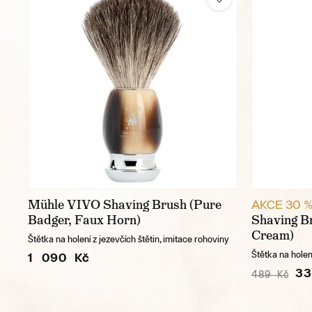
Mühle VIVO Shaving Brush (Pure
AKCE 30 
Badger, Faux Horn)
Shaving B
Cream)
Štětka na holení z jezevčích štětin, imitace rohoviny
Štětka na holení
1 090 Kč
33
489 Kč