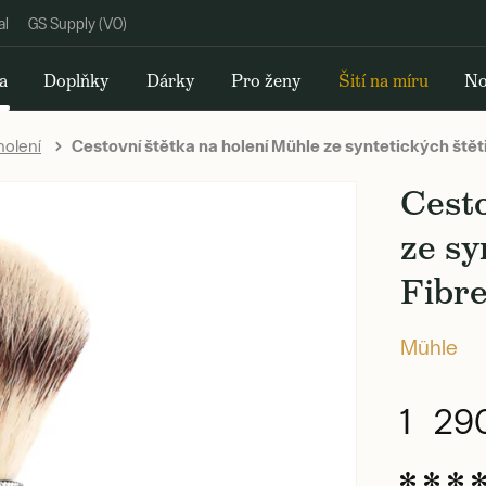
al
GS Supply (VO)
a
Doplňky
Dárky
Pro ženy
Šití na míru
No
holení
Cestovní štětka na holení Mühle ze syntetických štěti
Cesto
ze sy
Fibr
Mühle
1 29