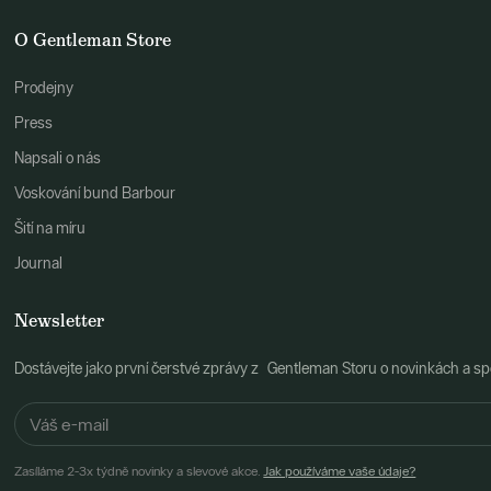
O Gentleman Store
Prodejny
Press
Napsali o nás
Voskování bund Barbour
Šití na míru
Journal
Newsletter
Dostávejte jako první čerstvé zprávy z Gentleman Storu o novinkách a spe
Zasíláme 2-3x týdně novinky a slevové akce.
Jak používáme vaše údaje?