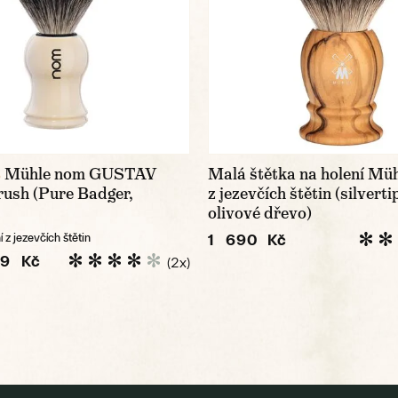
Mühle nom GUSTAV
Malá štětka na holení Müh
%
rush (Pure Badger,
z jezevčích štětin (silverti
olivové dřevo)
1 690 Kč
 z jezevčích štětin
9 Kč
(2x)