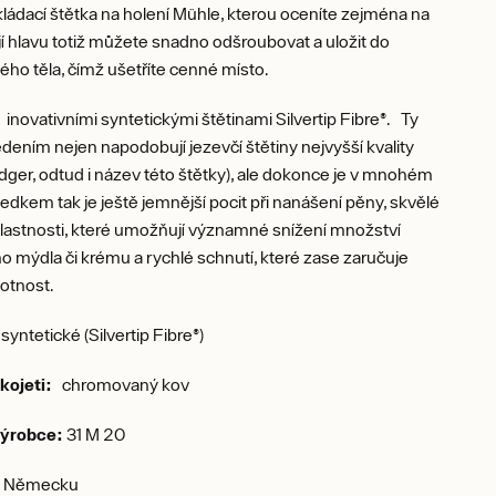
kládací štětka na holení Mühle, kterou oceníte zejména na
jí hlavu totiž můžete snadno odšroubovat a uložit do
ho těla, čímž ušetříte cenné místo.
inovativními syntetickými štětinami Silvertip Fibre®. Ty
ením nejen napodobují jezevčí štětiny nejvyšší kvality
badger, odtud i název této štětky), ale dokonce je v mnohém
ledkem tak je ještě jemnější pocit při nanášení pěny, skvělé
lastnosti, které umožňují významné snížení množství
 mýdla či krému a rychlé schnutí, které zase zaručuje
otnost.
syntetické (Silvertip Fibre®)
ukojeti:
chromovaný kov
výrobce:
31 M 20
v Německu