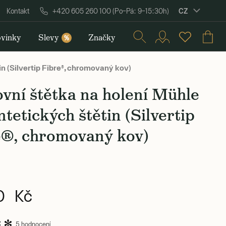
CZ
Kontakt
+420 605 260 100 (Po–Pá: 9–15:30h)
vinky
Slevy
Značky
%
n (Silvertip Fibre®, chromovaný kov)
vní štětka na holení Mühle
ntetických štětin (Silvertip
e®, chromovaný kov)
0 Kč
5 hodnocení