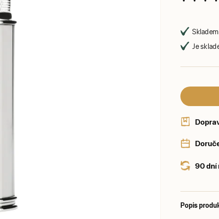
Skladem 
Je sklad
Dopra
Doruče
90 dní
Popis produ