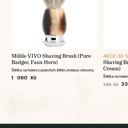
Mühle VIVO Shaving Brush (Pure
AKCE 30 
Badger, Faux Horn)
Shaving B
Cream)
Štětka na holení z jezevčích štětin, imitace rohoviny
Štětka na holení
1 090 Kč
33
489 Kč