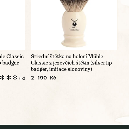
le Classic
Střední štětka na holení Mühle
p badger,
Classic z jezevčích štětin (silvertip
badger, imitace slonoviny)
2 190 Kč
(1x)