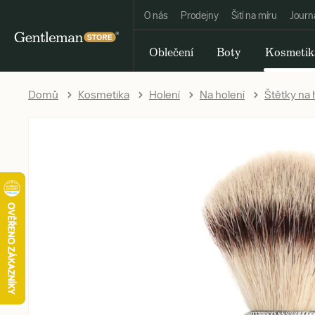
O nás
Prodejny
Šití na míru
Journ
Oblečení
Boty
Kosmetik
Domů
Kosmetika
Holení
Na holení
Štětky na 