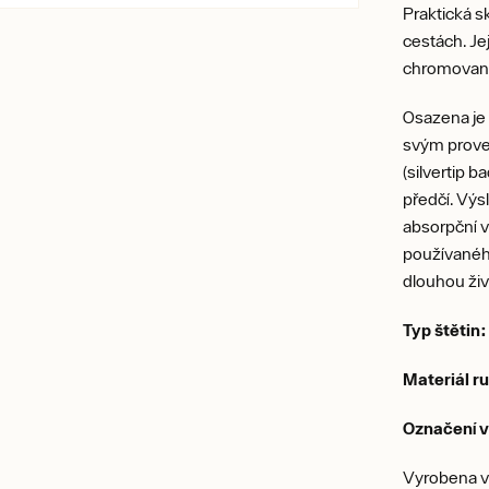
Praktická s
cestách. Je
chromované
Osazena je 
svým proved
(silvertip 
předčí. Výs
absorpční v
používaného
dlouhou živ
Typ štětin:
Materiál r
Označení 
Vyrobena 