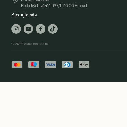
Politických vězňů 937/1, 110 00 Praha 1
Sledujte nás
© 2026 Gentleman Store