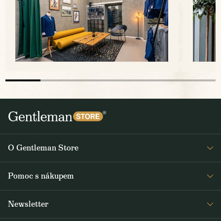
O Gentleman Store
Prodejny
Pomoc s nákupem
Press
Detail objednávky
Napsali o nás
Newsletter
Časté dotazy
Voskování bund Barbour