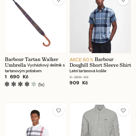
Typ produktu
Barva
Cena
Barbour Tartan Walker
Barbour
AKCE 60 %
Umbrella
Doughill Short Sleeve Shirt
Vycházkový deštník s
tartanovým potiskem
Letní tartanová košile
1 690 Kč
2 290 Kč
909 Kč
(1x)
Karlín / prodejna
Jindřišská / prodejna
Skladem