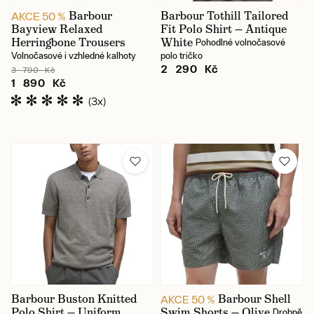
Barbour
Barbour Tothill Tailored
AKCE 50 %
Bayview Relaxed
Fit Polo Shirt — Antique
Herringbone Trousers
White
Pohodlné volnočasové
Volnočasové i vzhledné kalhoty
polo tričko
2 290 Kč
3 790 Kč
1 890 Kč
(3x)
Barbour Buston Knitted
Barbour Shell
AKCE 50 %
Polo Shirt — Uniform
Swim Shorts — Olive
Drobně