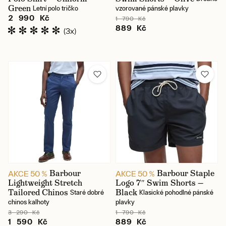
Green
Letní polo tričko
vzorované pánské plavky
2 990 Kč
1 790 Kč
889 Kč
(3x)
Barbour
Barbour Staple
AKCE 50 %
AKCE 50 %
Lightweight Stretch
Logo 7″ Swim Shorts —
Tailored Chinos
Black
Staré dobré
Klasické pohodlné pánské
chinos kalhoty
plavky
3 290 Kč
1 790 Kč
1 590 Kč
889 Kč