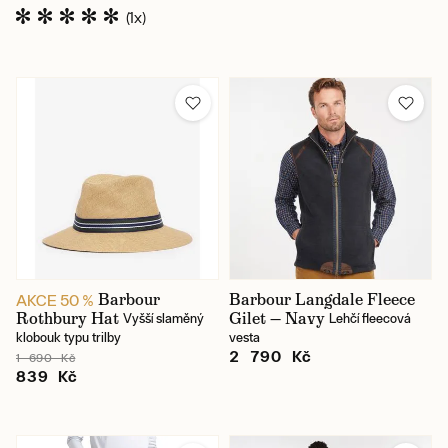
(1x)
Barbour
Barbour Langdale Fleece
AKCE 50 %
Rothbury Hat
Gilet — Navy
Vyšší slaměný
Lehčí fleecová
klobouk typu trilby
vesta
2 790 Kč
1 690 Kč
839 Kč