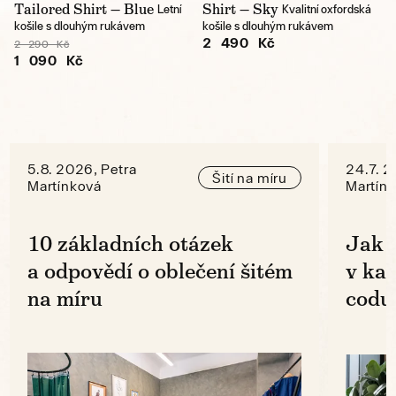
Tailored Shirt — Blue
Shirt — Sky
Letní
Kvalitní oxfordská
košile s dlouhým rukávem
košile s dlouhým rukávem
2 490 Kč
2 290 Kč
1 090 Kč
5.8. 2026, Petra
24.7. 2
Šití na míru
Martínková
Martín
10 základních otázek
Jak 
a odpovědí o oblečení šitém
v ka
na míru
codu