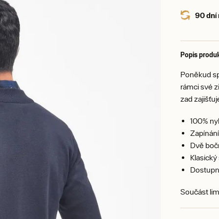
90 dní
Popis produ
Poněkud spo
rámci své z
zad zajišťu
100% nyl
Zapínání
Dvě boč
Klasický 
Dostupn
Součást lim