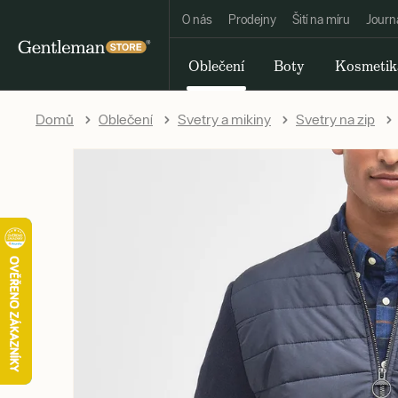
O nás
Prodejny
Šití na míru
Journ
Oblečení
Boty
Kosmetik
Domů
Oblečení
Svetry a mikiny
Svetry na zip