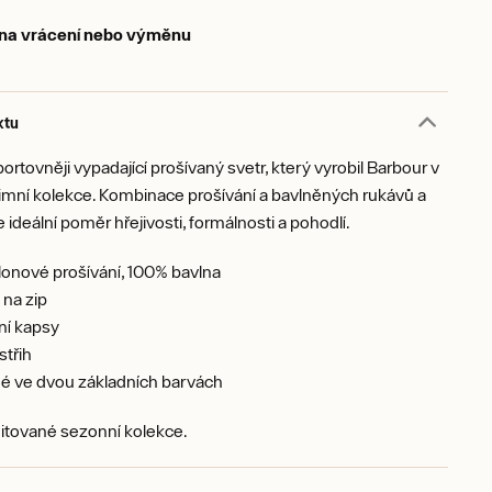
 na vrácení nebo výměnu
ktu
rtovněji vypadající prošívaný svetr, který vyrobil Barbour v
imní kolekce. Kombinace prošívání a bavlněných rukávů a
je ideální poměr hřejivosti, formálnosti a pohodlí.
onové prošívání, 100% bavlna
 na zip
ní kapsy
střih
é ve dvou základních barvách
itované sezonní kolekce.