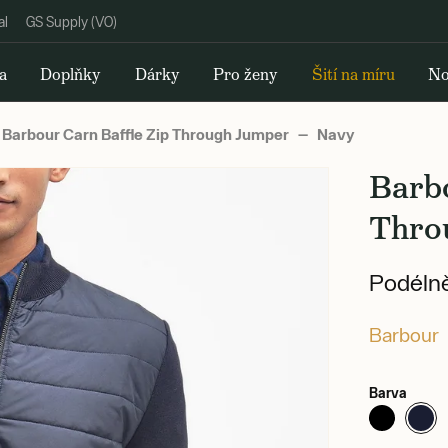
al
GS Supply (VO)
a
Doplňky
Dárky
Pro ženy
Šití na míru
No
Barbour Carn Baffle Zip Through Jumper — Navy
Barb
Thro
Podélně
Barbour
Barva