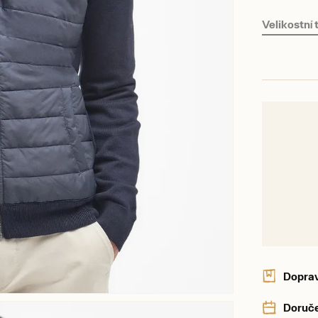
Velikostní
Dopra
Doruče