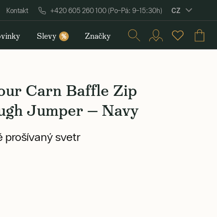
CZ
Kontakt
+420 605 260 100 (Po–Pá: 9–15:30h)
vinky
Slevy
Značky
%
our Carn Baffle Zip
ugh Jumper — Navy
 prošívaný svetr