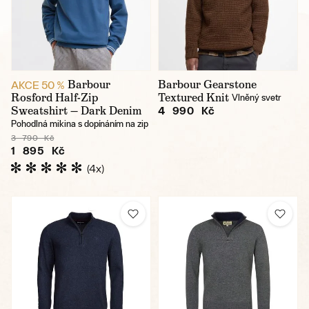
Barbour
Barbour Gearstone
AKCE 50 %
Rosford Half-Zip
Textured Knit
Vlněný svetr
Sweatshirt — Dark Denim
4 990 Kč
Pohodlná mikina s dopínáním na zip
3 790 Kč
1 895 Kč
(4x)