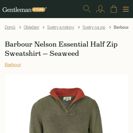
Barbour Ne
Domů
Oblečení
Svetry a mikiny
Svetry na zip
Barbour Nelson Essential Half Zip
Sweatshirt — Seaweed
Barbour