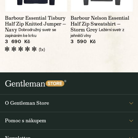
Barbour Essential Tisbury
Barbour Nelson Essential
Half Zip Knitted Jumper —
Half Zip Sweatshirt —
Navy
Storm Grey
Dobrodružný svetr se
Ležérní svetr z
zapínáním ke krku
jehněčí vlny
3 690 Kč
3 590 Kč
(1x)
O Gentleman Store
Prodejny
Pomoc s nákupem
Press
Detail objednávky
Napsali o nás