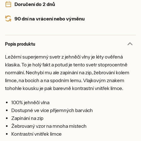
Doručení do 2 dnů
90 dní na vrácení nebo výměnu
Popis produktu
Ležérní superjemný svetr z jehněčí vlny je léty ověřená
klasika. To je holý fakt a potud je tento svetr stoprocentně
normální. Nechybí mu ale zapínání na zip, žebrování kolem
límce, na bocích a na spodním lemu. Vlajkovým znakem
tohohle kousku je pak barevně kontrastní vnitřek límce.
100% jehněčí vlna
Dostupné ve více příjemných barvách
Zapínání na zip
Žebrovaný vzor na mnoha místech
Kontrastní vnitřek límce