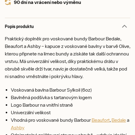
90 dní na vrácení nebo výměnu
Popis produktu
Praktický doplněk pro voskované bundy Barbour Bedale,
Beaufort a Ashby – kapuce z voskované bavlny v barvě Olive,
kterou připnete na límec bundy a získáte tak další ochrannou
vrstvu. Má univerzální velikost, díky praktickému drátu v
obrubě skvěle drží tvar, navíc je dostatečně velká, takže pod
ni snadno vměstnáte i pokrývku hlavy.
Voskovaná bavlna Barbour Sylkoil (6oz)
Bavlněná podšívka s tartanovým logem
Logo Barbour na vnitřní straně
Univerzální velikost
Vhodná pro voskované bundy Barbour
Beaufort
,
Bedale
a
Ashby
Odnímatelná zajišťovací struna v obrubě - udržuje ideální