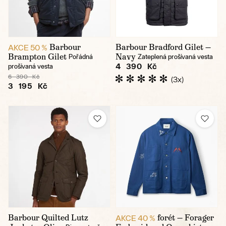
Barbour
Barbour Bradford Gilet —
AKCE 50 %
Brampton Gilet
Navy
Pořádná
Zateplená prošívaná vesta
4 390 Kč
prošívaná vesta
6 390 Kč
(3x)
3 195 Kč
Barbour Quilted Lutz
forét — Forager
AKCE 40 %