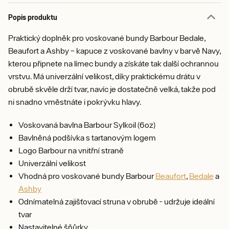
Popis produktu
Praktický doplněk pro voskované bundy Barbour Bedale,
Beaufort a Ashby – kapuce z voskované bavlny v barvě Navy,
kterou připnete na límec bundy a získáte tak další ochrannou
vrstvu. Má univerzální velikost, díky praktickému drátu v
obrubě skvěle drží tvar, navíc je dostatečně velká, takže pod
ni snadno vměstnáte i pokrývku hlavy.
Voskovaná bavlna Barbour Sylkoil (6oz)
Bavlněná podšívka s tartanovým logem
Logo Barbour na vnitřní straně
Univerzální velikost
Vhodná pro voskované bundy Barbour
Beaufort
,
Bedale
a
Ashby
Odnímatelná zajišťovací struna v obrubě - udržuje ideální
tvar
Nastavitelné šňůrky