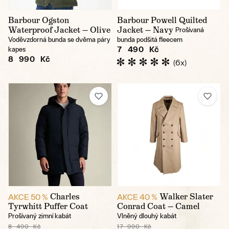
Barbour Ogston
Barbour Powell Quilted
Waterproof Jacket — Olive
Jacket — Navy
Prošívaná
Voděvzdorná bunda se dvěma páry
bunda podšitá fleecem
7 490 Kč
kapes
8 990 Kč
(6x)
Charles
Walker Slater
AKCE 50 %
AKCE 40 %
Tyrwhitt Puffer Coat
Conrad Coat — Camel
Prošívaný zimní kabát
Vlněný dlouhý kabát
8 490 Kč
17 990 Kč