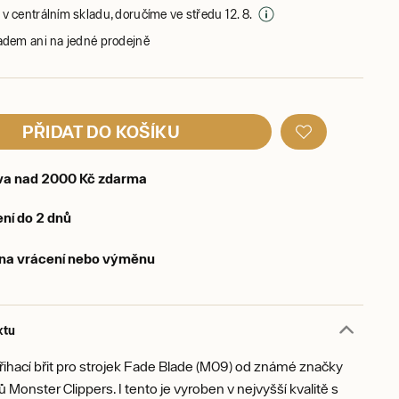
v centrálním skladu, doručíme ve středu 12. 8.
adem ani na jedné prodejně
PŘIDAT DO KOŠÍKU
va nad 2000 Kč zdarma
ní do 2 dnů
 na vrácení nebo výměnu
ktu
řihací břit pro strojek Fade Blade (M09) od známé značky
ů Monster Clippers. I tento je vyroben v nejvyšší kvalitě s