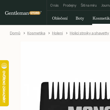
O nás
Prodejny
Šití na míru
Journ
Oblečení
Boty
Kosmetik
Domů
Kosmetika
Holení
Holicí strojky a shavetty