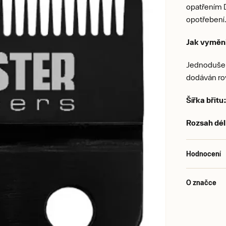
opatřením D
opotřebení
Jak vyměn
Jednoduše 
dodáván ro
Šířka břitu
Rozsah dél
Hodnocení
O značce