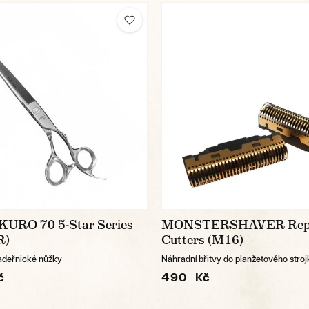
KURO 70 5-Star Series
MONSTERSHAVER Repl
R)
Cutters (M16)
kadeřnické nůžky
Náhradní břitvy do planžetového stroj
č
490 Kč