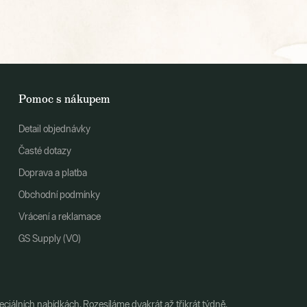
Pomoc s nákupem
Detail objednávky
Časté dotazy
Doprava a platba
Obchodní podmínky
Vrácení a reklamace
GS Supply (VO)
ciálních nabídkách. Rozesíláme dvakrát až třikrát týdně.