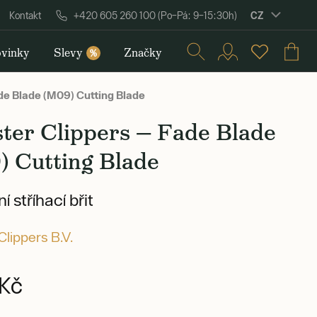
CZ
Kontakt
+420 605 260 100 (Po–Pá: 9–15:30h)
vinky
Slevy
Značky
%
de Blade (M09) Cutting Blade
ter Clippers — Fade Blade
) Cutting Blade
 stříhací břit
lippers B.V.
Kč