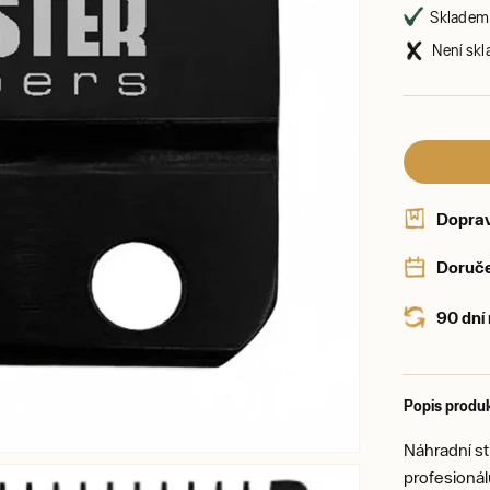
Skladem 
Není skl
Dopra
Doruče
90 dní
Popis produ
Náhradní st
profesionál