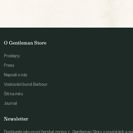
O Gentleman Store
Prodejny
Press
Napsali o nás
Voskování bund Barbour
Šití na míru
Journal
Newsletter
Dostávejte jako první čerstvé zprávy z Gentleman Storu o novinkách a spe