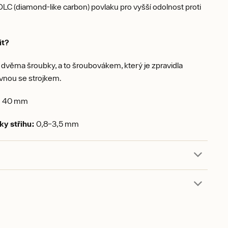
LC (diamond-like carbon) povlaku pro vyšší odolnost proti
.
it?
dvěma šroubky, a to šroubovákem, který je zpravidla
vnou se strojkem.
:
40 mm
ky střihu:
0,8–3,5 mm