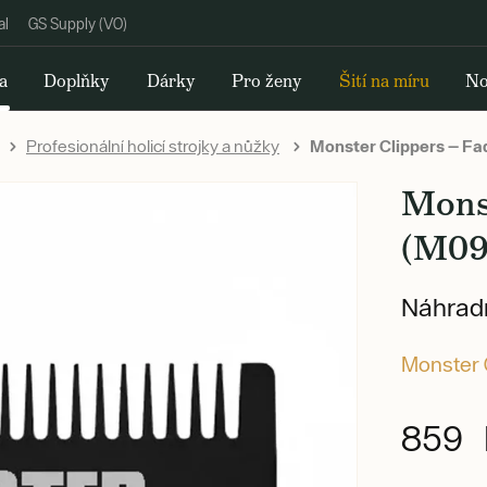
al
GS Supply (VO)
a
Doplňky
Dárky
Pro ženy
Šití na míru
No
Profesionální holicí strojky a nůžky
Monster Clippers — Fa
Mons
(M09
Náhradní
Monster C
859 