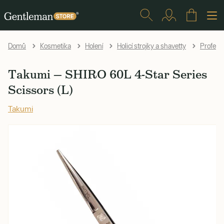
Domů
Kosmetika
Holení
Holicí strojky a shavetty
Profesio
Takumi — SHIRO 60L 4-Star Series
Scissors (L)
Takumi