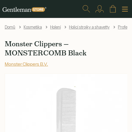
Domů
Kosmetika
Holení
Holicí strojky a shavetty
Profesio
Monster Clippers —
MONSTERCOMB Black
Monster Clippers B.V.