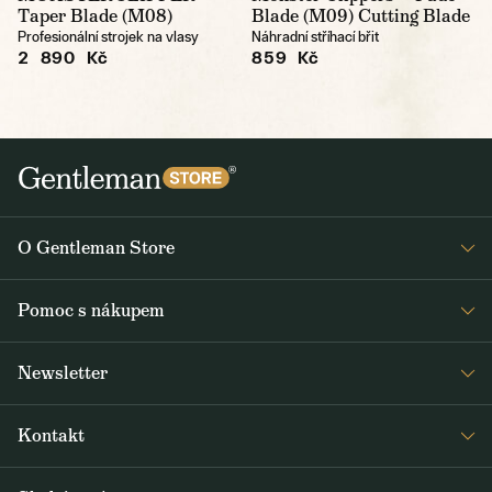
Taper Blade (M08)
Blade (M09) Cutting Blade
Profesionální strojek na vlasy
Náhradní stříhací břit
2 890 Kč
859 Kč
O Gentleman Store
Prodejny
Pomoc s nákupem
Press
Detail objednávky
Napsali o nás
Newsletter
Časté dotazy
Voskování bund Barbour
Dostávejte jako první čerstvé zprávy z Gentleman Storu o novinkách a
Doprava a platba
Šití na míru
Kontakt
speciálních nabídkách. Rozesíláme dvakrát až třikrát týdně.
Obchodní podmínky
Journal
+420 605 260 100