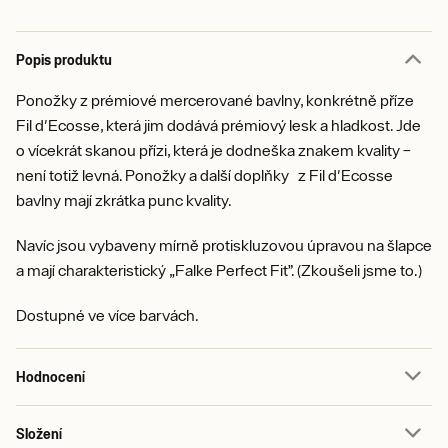
Popis produktu
Ponožky z prémiové mercerované bavlny, konkrétně příze
Fil d'Ecosse, která jim dodává prémiový lesk a hladkost. Jde
o vícekrát skanou přízi, která je dodneška znakem kvality –
není totiž levná. Ponožky a další doplňky z Fil d'Ecosse
bavlny mají zkrátka punc kvality.
Navíc jsou vybaveny mírně protiskluzovou úpravou na šlapce
a mají charakteristický „Falke Perfect Fit”. (Zkoušeli jsme to.)
Dostupné ve více barvách.
Hodnocení
Složení