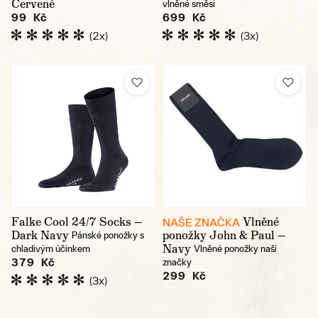
Červené
vlněné směsi
99 Kč
699 Kč
(2x)
(3x)
Falke Cool 24/7 Socks —
Vlněné
NAŠE ZNAČKA
Dark Navy
ponožky John & Paul —
Pánské ponožky s
Navy
chladivým účinkem
Vlněné ponožky naší
379 Kč
značky
299 Kč
(3x)