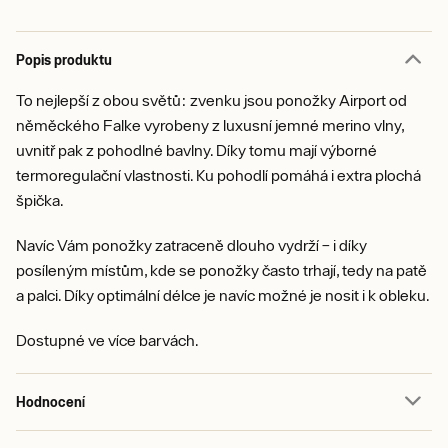
Popis produktu
To nejlepší z obou světů: zvenku jsou ponožky Airport od
něměckého Falke vyrobeny z luxusní jemné merino vlny,
uvnitř pak z pohodlné bavlny. Díky tomu mají výborné
termoregulační vlastnosti. Ku pohodlí pomáhá i extra plochá
špička.
Navíc Vám ponožky zatraceně dlouho vydrží – i díky
posíleným místům, kde se ponožky často trhají, tedy na patě
a palci. Díky optimální délce je navíc možné je nosit i k obleku.
Dostupné ve více barvách.
Hodnocení