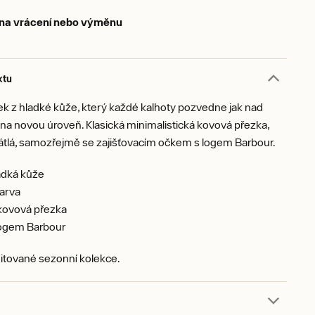
 na vrácení nebo výměnu
ktu
k z hladké kůže, který každé kalhoty pozvedne jak nad
k na novou úroveň. Klasická minimalistická kovová přezka,
átlá, samozřejmě se zajišťovacím očkem s logem Barbour.
adká kůže
arva
kovová přezka
logem Barbour
itované sezonní kolekce.