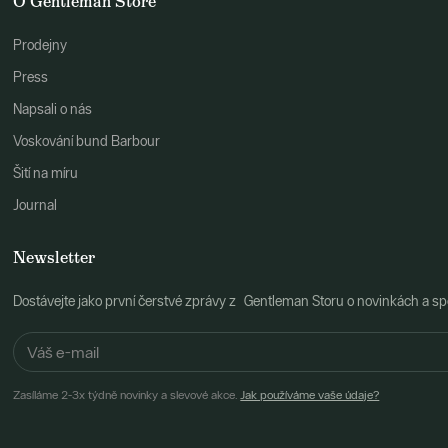
O Gentleman Store
Prodejny
Press
Napsali o nás
Voskování bund Barbour
Šití na míru
Journal
Newsletter
Dostávejte jako první čerstvé zprávy z Gentleman Storu o novinkách a spe
Zasíláme 2-3x týdně novinky a slevové akce.
Jak používáme vaše údaje?