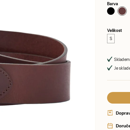
Barva
Velikost
S
Skladem 
Je sklad
Dopra
Doruče