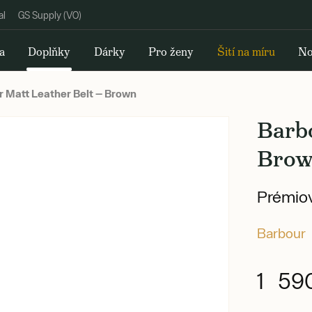
al
GS Supply (VO)
a
Doplňky
Dárky
Pro ženy
Šití na míru
No
 Matt Leather Belt — Brown
Barb
Bro
Prémiov
Barbour
1 59