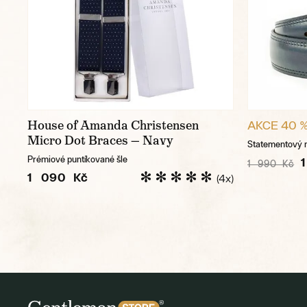
House of Amanda Christensen
AKCE 40 
Micro Dot Braces — Navy
Statementový 
Prémiové puntíkované šle
1 990 Kč
1 090 Kč
(4x)