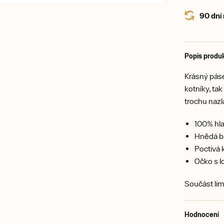
90 dní
Popis produ
Krásný páse
kotníky, ta
trochu nazl
100% hl
Hnědá b
Poctivá 
Očko s 
Součást lim
Hodnocení