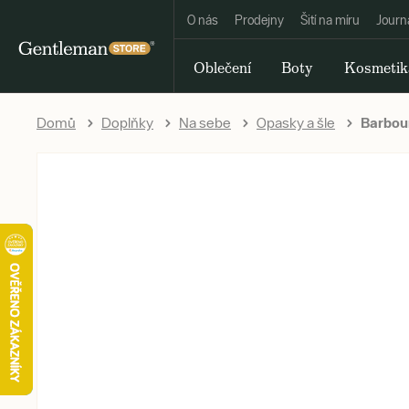
O nás
Prodejny
Šití na míru
Journ
Oblečení
Boty
Kosmetik
Domů
Doplňky
Na sebe
Opasky a šle
Barbour