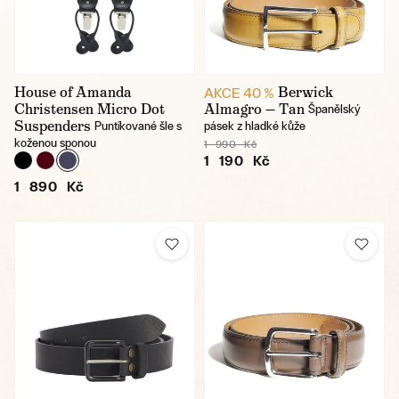
House of Amanda
Berwick
AKCE 40 %
Christensen Micro Dot
Almagro — Tan
Španělský
Suspenders
Puntíkované šle s
pásek z hladké kůže
koženou sponou
1 990 Kč
1 190 Kč
1 890 Kč