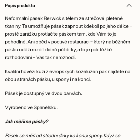
Popis produktu
Neformální pásek Berwick s tělem ze strečové, pletené
tkaniny. Ta umožňuje pásek zapnout kdekoli po jeho délce –
prostě zarážku protlačíte páskem tam, kde Vám to je
pohodlné. Ani oběd v poctivé restauraci – který na běžném
pásku udělá rozdíl klidně půl dírky, a to je pak těžké
rozhodování – Vás tak nerozhodí.
Kvalitní hovězí kůži z evropských koželužen pak najdete na
obou stranách pásku, u spony i na konci.
Pásek je dostupný ve dvou barvách.
Vyrobeno ve Španělsku.
Jak měříme pásky?
Pásek se měří od střední dírky ke konci spony. Když se