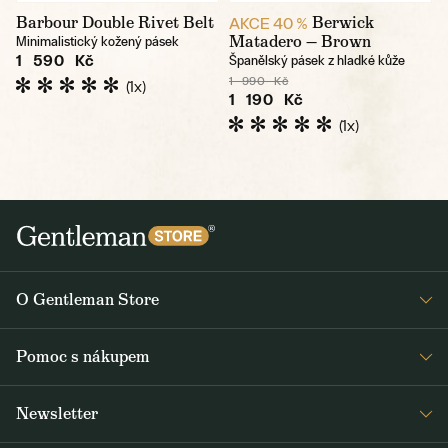
Barbour Double Rivet Belt
Berwick
AKCE 40 %
Matadero — Brown
Minimalistický kožený pásek
1 590 Kč
Španělský pásek z hladké kůže
1 990 Kč
(1x)
1 190 Kč
(1x)
O Gentleman Store
Prodejny
Pomoc s nákupem
Press
Detail objednávky
Napsali o nás
Newsletter
Časté dotazy
Voskování bund Barbour