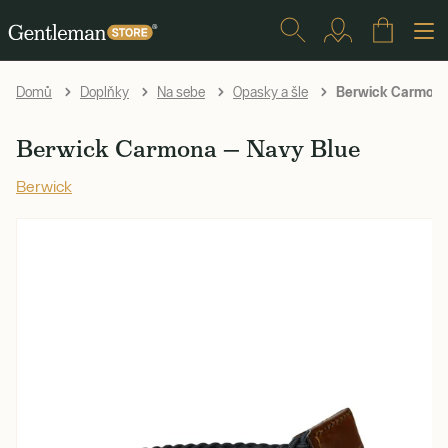
Berwick Carmona
Domů
Doplňky
Na sebe
Opasky a šle
Berwick Carmona — Navy Blue
Berwick