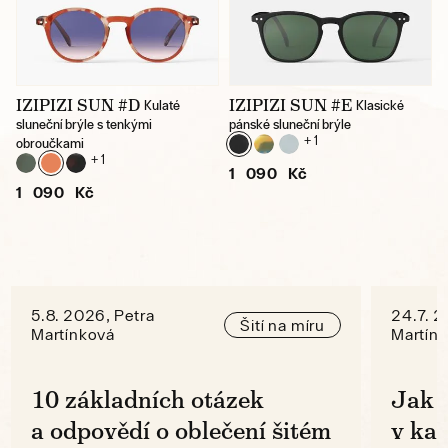
IZIPIZI SUN #D
IZIPIZI SUN #E
Kulaté
Klasické
sluneční brýle s tenkými
pánské sluneční brýle
+ 1
obroučkami
+ 1
1 090 Kč
1 090 Kč
5.8. 2026, Petra
24.7. 2
Šití na míru
Martínková
Martín
10 základních otázek
Jak 
a odpovědí o oblečení šitém
v ka