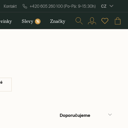
CZ
Kontakt
+420 605 260 100 (Po–Pá: 9–15:30h)
vinky
Slevy
Značky
%
ké
Doporučujeme