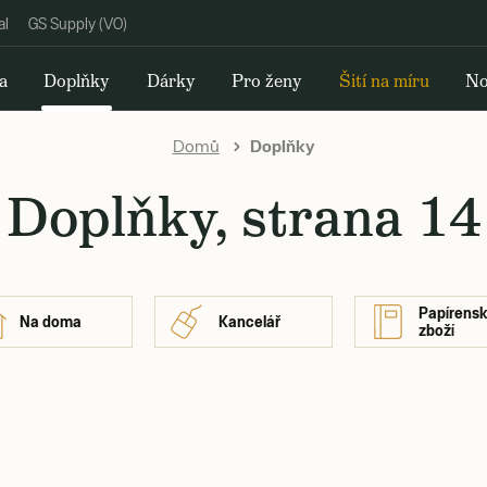
al
GS Supply (VO)
a
Doplňky
Dárky
Pro ženy
Šití na míru
No
Domů
Doplňky
Doplňky, strana 14
Papírens
Na doma
Kancelář
zboží