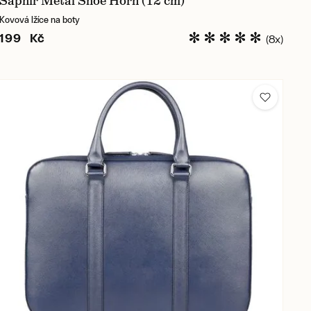
Saphir Metal Shoe Horn (12 cm)
Kovová lžíce na boty
199 Kč
(8x)