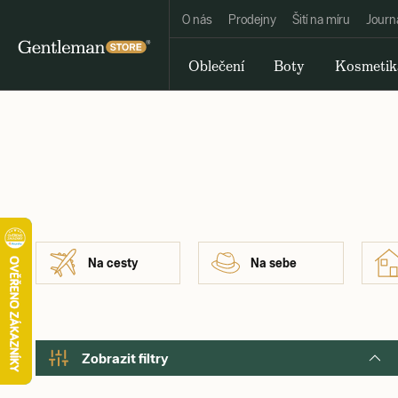
O nás
Prodejny
Šití na míru
Journ
Oblečení
Boty
Kosmetik
Na cesty
Na sebe
Zobrazit filtry