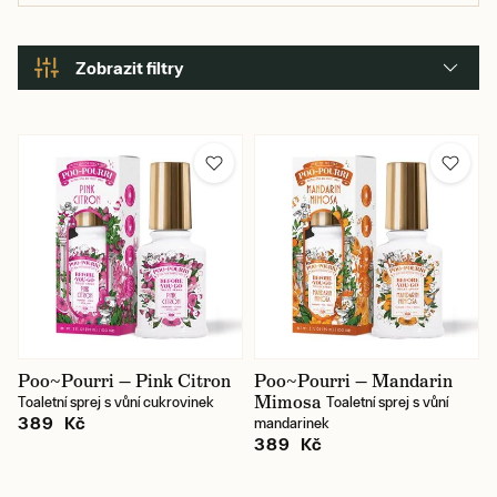
Zobrazit filtry
Barva
Cena
269 Kč
689 Kč
Karlín / prodejna
Poo~Pourri — Pink Citron
Poo~Pourri — Mandarin
Mimosa
Toaletní sprej s vůní cukrovinek
Toaletní sprej s vůní
389 Kč
mandarinek
389 Kč