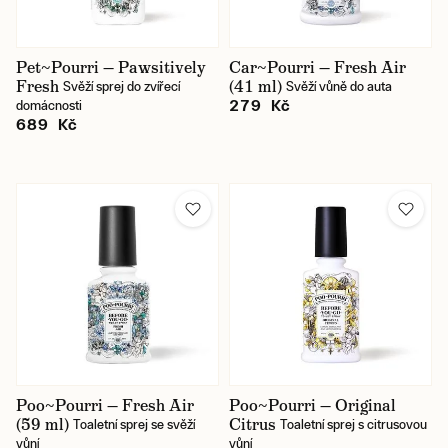
Pet~Pourri — Pawsitively
Car~Pourri — Fresh Air
Fresh
(41 ml)
Svěží sprej do zvířecí
Svěží vůně do auta
279 Kč
domácnosti
689 Kč
Poo~Pourri — Fresh Air
Poo~Pourri — Original
(59 ml)
Citrus
Toaletní sprej se svěží
Toaletní sprej s citrusovou
vůní
vůní