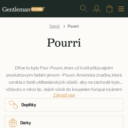
Pourri
Domů
Pourri
Dříve to bylo Poo~Pourri, dnes už kvůli přibývajícím
produktovým řadám jenom ~Pourri. Americká značka, která
vznikla z čistě utilitariánských účelů: aby na záchodě bylo
vždycky o něco líp. Jejich vůně do koupelen fungují na jiném
Zobrazit více
principu, než jsme zvyklí: používají se totiž předtím, než na
záchod vůbec jdete. A jsou úžasné.
Doplňky
Dárky