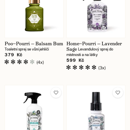
Poo~Pourri — Balsam Bum
Home~Pourri — Lavender
Sage
Toaletní sprej se vůní jehličí
Levandulový sprej do
379 Kč
místnosti a na látky
599 Kč
(4x)
(3x)