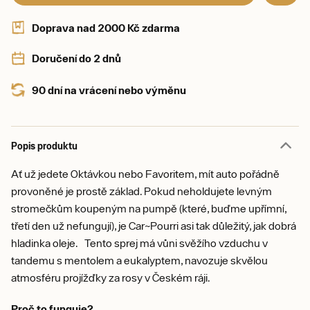
Doprava nad 2000 Kč zdarma
Doručení do 2 dnů
90 dní na vrácení nebo výměnu
Popis produktu
Ať už jedete Oktávkou nebo Favoritem, mít auto pořádně
provoněné je prostě základ. Pokud neholdujete levným
stromečkům koupeným na pumpě (které, buďme upřímní,
třetí den už nefungují), je Car~Pourri asi tak důležitý, jak dobrá
hladinka oleje. Tento sprej má vůni svěžího vzduchu v
tandemu s mentolem a eukalyptem, navozuje skvělou
atmosféru projížďky za rosy v Českém ráji.
Proč to funguje?