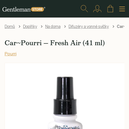
Car~Pou
Domů
Doplňky
Na doma
Difuzéry a vonné svíčky
Car~Pourri — Fresh Air (41 ml)
Pourri