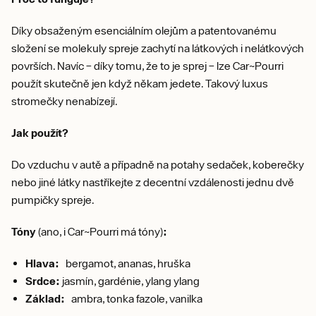
Díky obsaženým esenciálním olejům a patentovanému
složení se molekuly spreje zachytí na látkových i nelátkových
površích. Navíc – díky tomu, že to je sprej – lze Car~Pourri
použít skutečně jen když někam jedete. Takový luxus
stromečky nenabízejí.
Jak použít?
Do vzduchu v autě a případně na potahy sedaček, koberečky
nebo jiné látky nastříkejte z decentní vzdálenosti jednu dvě
pumpičky spreje.
Tóny
(ano, i Car~Pourri má tóny)
:
Hlava:
bergamot, ananas, hruška
Srdce:
jasmín, gardénie, ylang ylang
Základ:
ambra, tonka fazole, vanilka