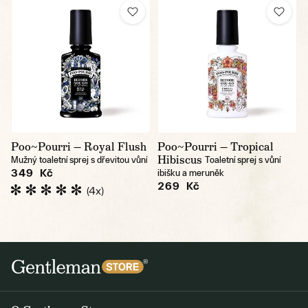
Poo~Pourri — Royal Flush
Poo~Pourri — Tropical
Hibiscus
Mužný toaletní sprej s dřevitou vůní
Toaletní sprej s vůní
349 Kč
ibišku a meruněk
269 Kč
(4x)