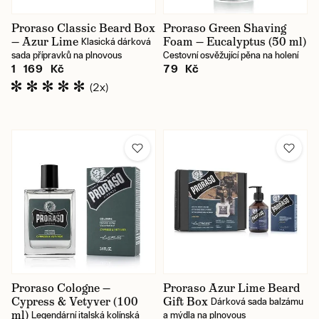
Proraso Classic Beard Box
Proraso Green Shaving
— Azur Lime
Foam — Eucalyptus (50 ml)
Klasická dárková
sada přípravků na plnovous
Cestovní osvěžující pěna na holení
1 169 Kč
79 Kč
(2x)
Proraso Cologne —
Proraso Azur Lime Beard
Cypress & Vetyver (100
Gift Box
Dárková sada balzámu
ml)
Legendární italská kolínská
a mýdla na plnovous