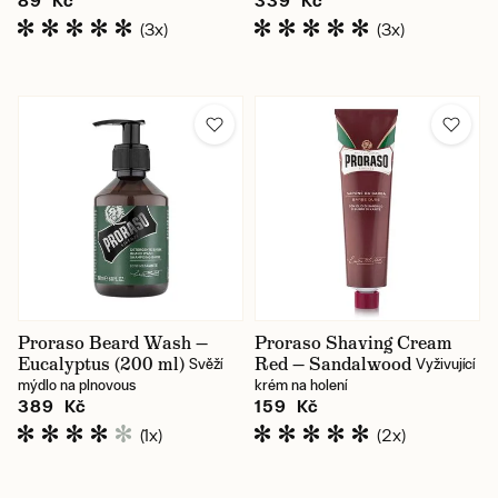
89 Kč
339 Kč
(3x)
(3x)
Proraso Beard Wash —
Proraso Shaving Cream
Eucalyptus (200 ml)
Red — Sandalwood
Svěží
Vyživující
mýdlo na plnovous
krém na holení
389 Kč
159 Kč
(1x)
(2x)