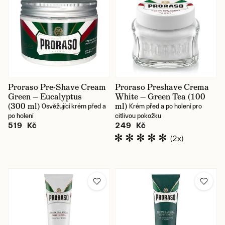
Proraso Pre-Shave Cream
Proraso Preshave Crema
Green — Eucalyptus
White — Green Tea (100
(300 ml)
ml)
Osvěžující krém před a
Krém před a po holení pro
po holení
citlivou pokožku
519 Kč
249 Kč
(2x)