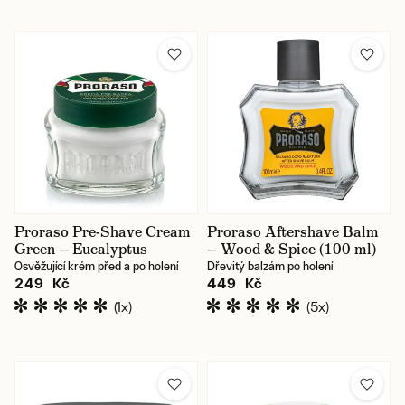
Proraso Pre-Shave Cream
Proraso Aftershave Balm
Green — Eucalyptus
— Wood & Spice (100 ml)
Osvěžující krém před a po holení
Dřevitý balzám po holení
249 Kč
449 Kč
(1x)
(5x)