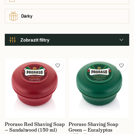
Dárky
Zobrazit filtry
Cena
19 Kč
1 590 Kč
Karlín / prodejna
Proraso Red Shaving Soap
Proraso Shaving Soap
— Sandalwood (150 ml)
Green — Eucalyptus