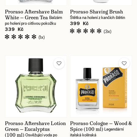
Proraso Aftershave Balm
Proraso Shaving Brush
White — Green Tea
Balzám
Štětka na holení z kančích štětin
399 Kč
po holení pro citlivou pokožku
339 Kč
(3x)
(1x)
Proraso Aftershave Lotion
Proraso Cologne — Wood &
Green — Eucalyptus
Spice (100 ml)
Legendární
(100 ml)
Osvěžující voda po
italská kolínská