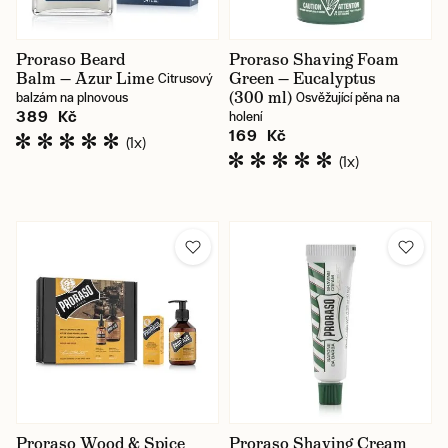
Proraso Beard
Proraso Shaving Foam
Balm — Azur Lime
Green — Eucalyptus
Citrusový
(300 ml)
balzám na plnovous
Osvěžující pěna na
389 Kč
holení
169 Kč
(1x)
(1x)
Proraso Wood & Spice
Proraso Shaving Cream