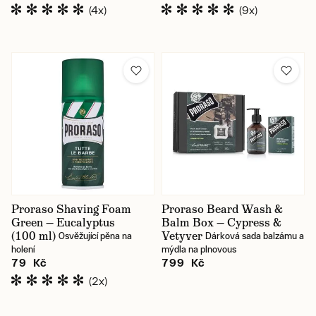
(4x)
(9x)
Proraso Shaving Foam
Proraso Beard Wash &
Green — Eucalyptus
Balm Box — Cypress &
(100 ml)
Vetyver
Osvěžující pěna na
Dárková sada balzámu a
holení
mýdla na plnovous
79 Kč
799 Kč
(2x)