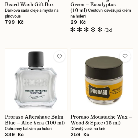
Beard Wash Gift Box
Green — Eucalyptus
(10 ml)
Dárková sada oleje a mýdla na
Cestovní osvěžující krém
plnovous
na holení
799 Kč
29 Kč
(3x)
Proraso Aftershave Balm
Proraso Moustache Wax —
Blue — Aloe Vera (100 ml)
Wood & Spice (15 ml)
Ochranný balzám po holení
Dřevitý vosk na knír
339 Kč
259 Kč