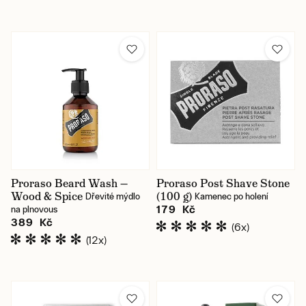
Proraso Beard Wash —
Proraso Post Shave Stone
Wood & Spice
(100 g)
Dřevité mýdlo
Kamenec po holení
179 Kč
na plnovous
389 Kč
(6x)
(12x)