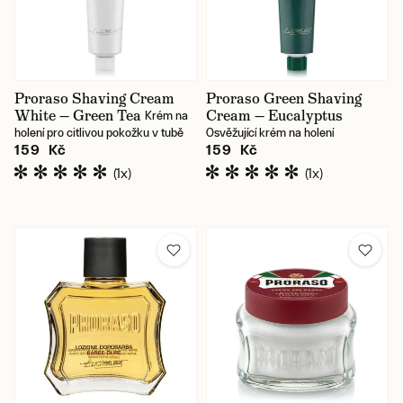
Proraso Shaving Cream
Proraso Green Shaving
White — Green Tea
Cream — Eucalyptus
Krém na
holení pro citlivou pokožku v tubě
Osvěžující krém na holení
159 Kč
159 Kč
(1x)
(1x)