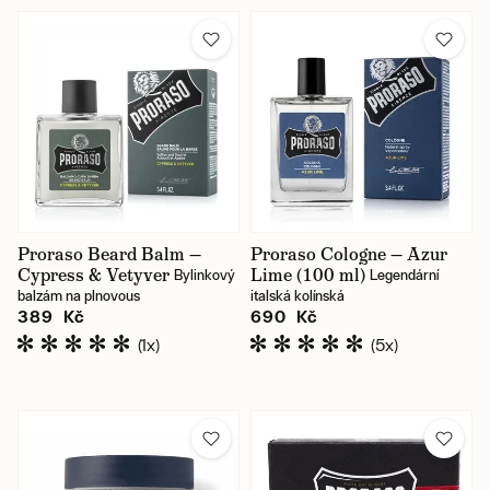
Proraso Beard Balm —
Proraso Cologne — Azur
Cypress & Vetyver
Lime (100 ml)
Bylinkový
Legendární
balzám na plnovous
italská kolínská
389 Kč
690 Kč
(1x)
(5x)