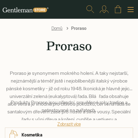
Proraso
Domů
Proraso
Proraso je synonymem mokrého holení. A taky nejstarší,
nejznámější a téměř jistě i nejoblíbenější italský výrobce
pánské kosmetiky - již od roku 1948. Ikonická je hlavně jejich
univerzální zelená (eukalyptová) řada. Bílá řada obsahuje
Produkty Proraso jsou přírodní, prověřené roky tradice a
aloe vera a je vhodná pro citlivou pokožku, červená řada se
netestované na zvířatech.
santalovým dřevem zase pro husté a silné vousy. Speciální
řady s vůni dřeva a koření, cypřiše a vetiveru a
Zobrazit více
středozemního citrusu si pak tito Italové připravili pro
vousáče.
Kosmetika