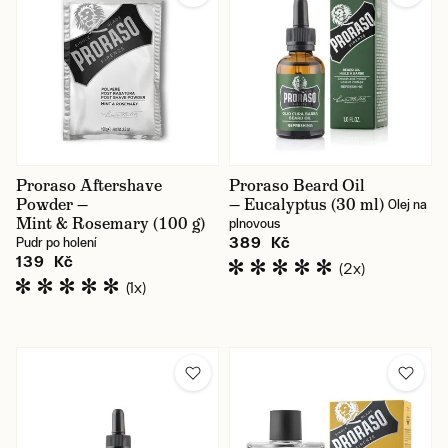
Proraso Aftershave
Proraso Beard Oil
Powder —
— Eucalyptus (30 ml)
Olej na
Mint & Rosemary (100 g)
plnovous
389 Kč
Pudr po holení
139 Kč
(2x)
(1x)