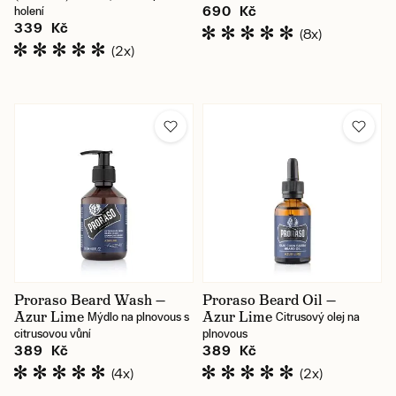
690 Kč
holení
339 Kč
(8x)
(2x)
Proraso Beard Wash —
Proraso Beard Oil —
Azur Lime
Azur Lime
Mýdlo na plnovous s
Citrusový olej na
citrusovou vůní
plnovous
389 Kč
389 Kč
(4x)
(2x)