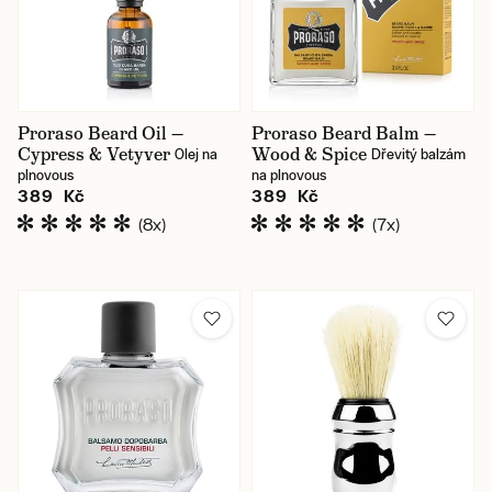
Proraso Beard Oil —
Proraso Beard Balm —
Cypress & Vetyver
Wood & Spice
Olej na
Dřevitý balzám
plnovous
na plnovous
389 Kč
389 Kč
(8x)
(7x)