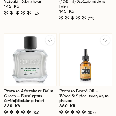
(150 ml)
Vyživující mýdlo na holení
Osvěžující mýdlo na
145 Kč
holení
145 Kč
(12x)
(8x)
Proraso Aftershave Balm
Proraso Beard Oil —
Green — Eucalyptus
Wood & Spice
Dřevitý olej na
Osvěžující balzám po holení
plnovous
339 Kč
389 Kč
(3x)
(16x)