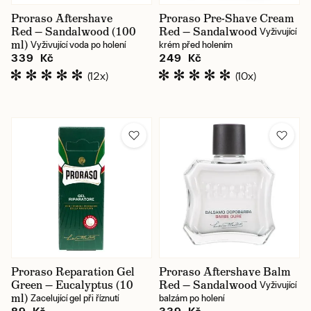
Proraso Aftershave
Proraso Pre-Shave Cream
Red — Sandalwood (100
Red — Sandalwood
Vyživující
ml)
Vyživující voda po holení
krém před holením
339 Kč
249 Kč
(12x)
(10x)
Proraso Reparation Gel
Proraso Aftershave Balm
Green — Eucalyptus (10
Red — Sandalwood
Vyživující
ml)
Zacelující gel při říznutí
balzám po holení