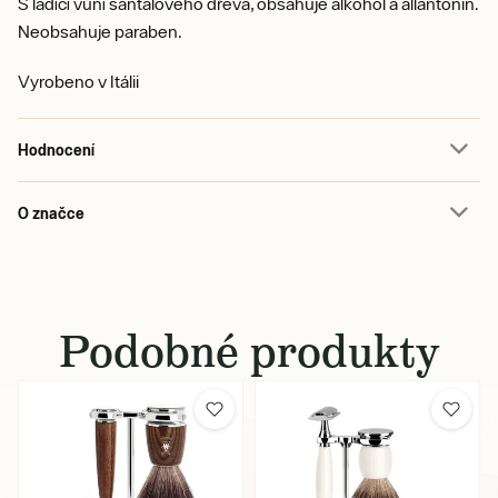
S ladící vůní santalového dřeva, obsahuje alkohol a allantonin.
Neobsahuje paraben.
Vyrobeno v Itálii
Hodnocení
O značce
Podobné produkty