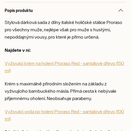
Popis produktu
Stylová dárková sada z dílny italské holičské stálice Proraso
pro všechny muže, nejlépe však pro muže s hustými,
nepoddajnými vousy, pro které je přímo určená.
Najdete v ní:
Vyživující krém na holení Proraso Red - santalové dřevo (150
ml)
Krém s maximálně přírodním složením na základu z
vyživujícího bambuckého másla. Přímá cesta k nebývale
příjemnému oholení. Neobsahuje parabeny.
Vyživující voda po holení Proraso Red - santalové dřevo (100
ml)