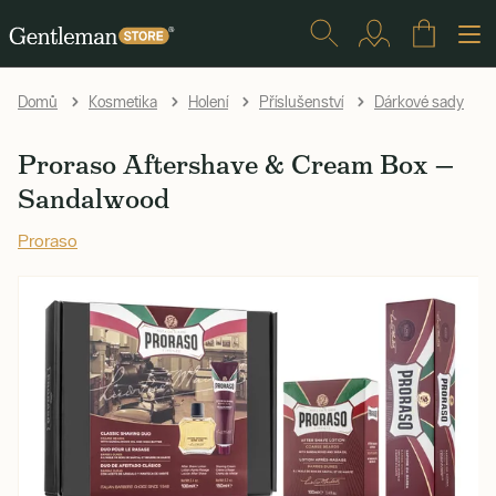
Domů
Kosmetika
Holení
Příslušenství
Dárkové sady
Proraso Aftershave & Cream Box —
Sandalwood
Proraso