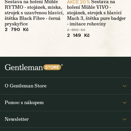
Sestava na holení Mühle
Sestava na
AKCE 20 %
RYTMO - stojánek, miska,
holení Mühle VIVO -
strojek s uzavřenou hlavicí,
stojánek, strojek s hlavicí
štětka Black Fibre - černá
Mach 3, štětka pure badger
pryskyřice
- imitace rohoviny
2 790 Kč
2 690 Kč
2 149 Kč
O Gentleman Store
Prodejny
Pomoc s nákupem
Press
Detail objednávky
Napsali o nás
Newsletter
Časté dotazy
Voskování bund Barbour
Dostávejte jako první čerstvé zprávy z Gentleman Storu o novinkách a