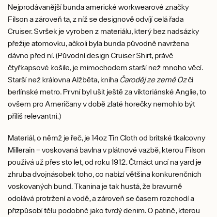
Nejprodávanější bunda americké workwearové značky
Filson a zároveň ta, z níž se designově odvíjí celá řada
Cruiser. Svršek je vyroben z materiálu, který bez nadsázky
přežije atomovku, ačkoli byla bunda původně navržena
dávno před ní. (Původní design Cruiser Shirt, právě
čtyřkapsové košile, je mimochodem starší než mnoho věcí.
Starší než královna Alžběta, kniha
Čaroděj ze země Oz
či
berlínské metro. První byl ušit ještě za viktoriánské Anglie, to
ovšem pro Američany v době zlaté horečky nemohlo být
příliš relevantní.)
Materiál, o němž je řeč, je 14oz Tin Cloth od britské tkalcovny
Millerain – voskovaná bavlna v plátnové vazbě, kterou Filson
používá už přes sto let, od roku 1912. Čtrnáct uncí na yard je
zhruba dvojnásobek toho, co nabízí většina konkurenčních
voskovaných bund. Tkanina je tak hustá, že bravurně
odolává protržení a vodě, a zároveň se časem rozchodí a
přizpůsobí tělu podobně jako tvrdý denim. O patině, kterou