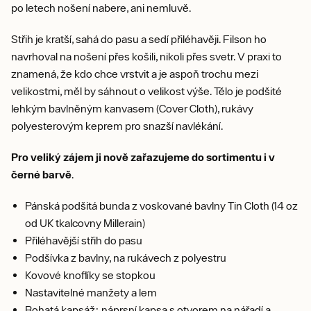
po letech nošení nabere, ani nemluvě.
Střih je kratší, sahá do pasu a sedí přiléhavěji. Filson ho
navrhoval na nošení přes košili, nikoli přes svetr. V praxi to
znamená, že kdo chce vrstvit a je aspoň trochu mezi
velikostmi, měl by sáhnout o velikost výše. Tělo je podšité
lehkým bavlněným kanvasem (Cover Cloth), rukávy
polyesterovým keprem pro snazší navlékání.
Pro veliký zájem ji nově zařazujeme do sortimentu i v
černé barvě
.
Pánská podšitá bunda z voskované bavlny Tin Cloth (14 oz
od UK tkalcovny Millerain)
Přiléhavější střih do pasu
Podšívka z bavlny, na rukávech z polyestru
Kovové knoflíky se stopkou
Nastavitelné manžety a lem
Bohatá kapsáž: náprsní kapsa s otvorem na nářadí a