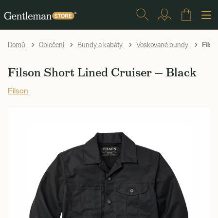
Filso
Domů
Oblečení
Bundy a kabáty
Voskované bundy
Filson Short Lined Cruiser — Black
Filson