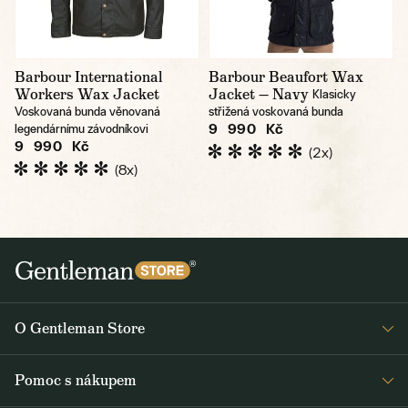
Barbour International
Barbour Beaufort Wax
Workers Wax Jacket
Jacket — Navy
Klasicky
Voskovaná bunda věnovaná
střižená voskovaná bunda
9 990 Kč
legendárnímu závodníkovi
9 990 Kč
(2x)
(8x)
O Gentleman Store
Prodejny
Pomoc s nákupem
Press