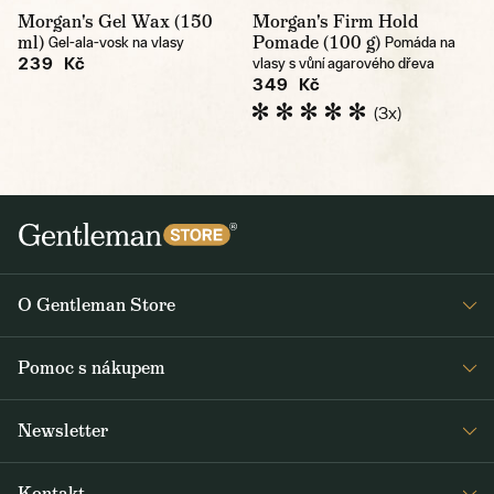
Morgan's Gel Wax (150
Morgan's Firm Hold
ml)
Pomade (100 g)
Gel-ala-vosk na vlasy
Pomáda na
239 Kč
vlasy s vůní agarového dřeva
349 Kč
(3x)
O Gentleman Store
Prodejny
Pomoc s nákupem
Press
Detail objednávky
Napsali o nás
Newsletter
Časté dotazy
Voskování bund Barbour
Dostávejte jako první čerstvé zprávy z Gentleman Storu o novinkách a
Doprava a platba
Šití na míru
Kontakt