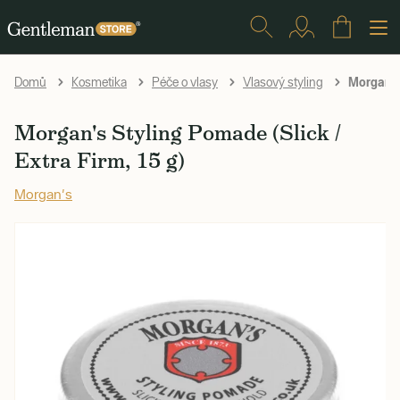
Morgan's 
Domů
Kosmetika
Péče o vlasy
Vlasový styling
Morgan's Styling Pomade (Slick /
Extra Firm, 15 g)
Morgan's