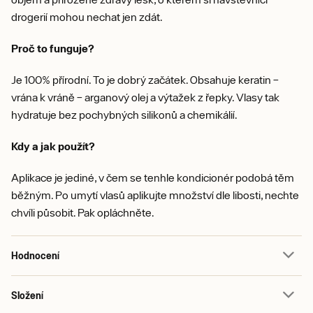
drogerií mohou nechat jen zdát.
Proč to funguje?
Je 100% přírodní. To je dobrý začátek. Obsahuje keratin –
vrána k vráně – arganový olej a výtažek z řepky. Vlasy tak
hydratuje bez pochybných silikonů a chemikálií.
Kdy a jak použít?
Aplikace je jediné, v čem se tenhle kondicionér podobá těm
běžným. Po umytí vlasů aplikujte množství dle libosti, nechte
chvíli působit. Pak opláchněte.
Hodnocení
Složení