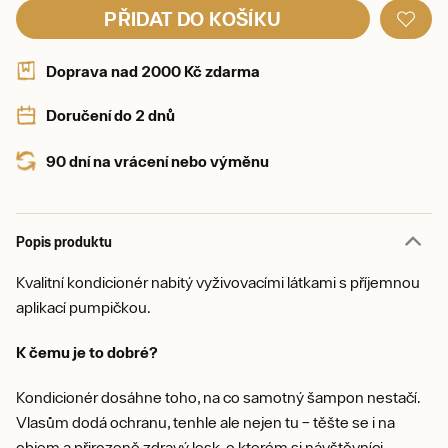
PŘIDAT DO KOŠÍKU
Doprava nad 2000 Kč zdarma
Doručení do 2 dnů
90 dní na vrácení nebo výměnu
Popis produktu
Kvalitní kondicionér nabitý vyživovacími látkami s příjemnou
aplikací pumpičkou.
K čemu je to dobré?
Kondicionér dosáhne toho, na co samotný šampon nestačí.
Vlasům dodá ochranu, tenhle ale nejen tu – těšte se i na
objem a přirozeně zdravý lesk, o kterém si návštěvníci