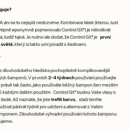
nguje?
A ani se to nejspíš nedozvíme. Kombinace látek (kterou Just
vtipně eponymně pojmenovalo Control GX®) je několikrát
, tudíž tajná. Je nutno ale dodat, že Control GX® je
první
 světě
, který si takto umí poradit s šedinami.
?
e z dlouhodobého hlediska pochopitelně komplikovanější
ých šamponů. V prvních
2–4 týdnech
používání používejte
 právě tak často, jako používáte běžný šampon (ten mezitím
 S každým dalším použitím Control GX® budou Vaše vlasy o
šedé. Až naznáte, že jste
trefili barvu
, stačí tenhle
ívat párkrát týdně pro udržení a alternovat s Vaším
mponem. Dlouhodobé výhradní používání tohoto šamponu
ujeme.