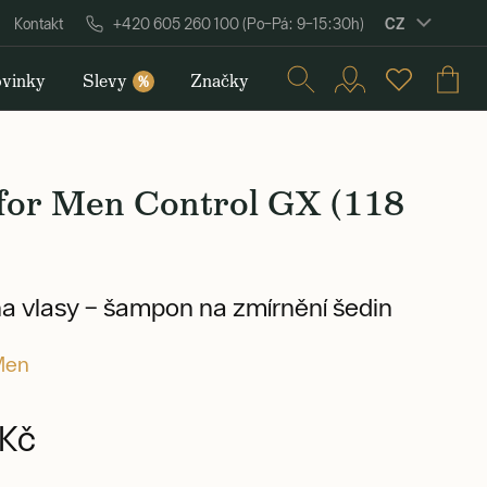
CZ
Kontakt
+420 605 260 100 (Po–Pá: 9–15:30h)
vinky
Slevy
Značky
%
 for Men Control GX (118
a vlasy – šampon na zmírnění šedin
 Men
Kč