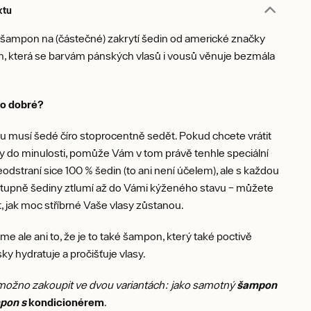
ktu
 šampon na (částečné) zakrytí šedin od americké značky
n, která se barvám pánských vlasů i vousů věnuje bezmála
to dobré?
 musí šedé číro stoprocentně sedět. Pokud chcete vrátit
y do minulosti, pomůže Vám v tom právě tenhle speciální
dstraní sice 100 % šedin (to ani není účelem), ale s každou
ostupně šediny ztlumí až do Vámi kýženého stavu – můžete
at, jak moc stříbrné Vaše vlasy zůstanou.
ale ani to, že je to také šampon, který také poctivě
 hydratuje a pročišťuje vlasy.
 možno zakoupit ve dvou variantách: jako samotný
šampon
pon s
kondicionérem
.