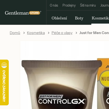
O nás
Prodejny
Šití na míru
Journ
Oblečení
Boty
Kosmetik
Domů
Kosmetika
Péče o vlasy
Just for Men Cont