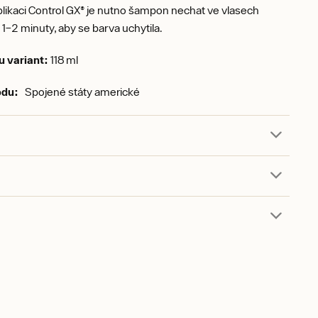
plikaci Control GX® je nutno šampon nechat ve vlasech
 1–2 minuty, aby se barva uchytila.
 variant:
118 ml
odu:
Spojené státy americké