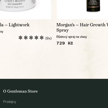
lla — Lightwork
Morgan's — Hair Growth 
Spray
asy
Růstový sprej na vlasy
(9x)
729 Kč
O Gentleman Store
Prodejny