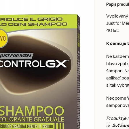
Popis produ
Vypilovaný
Just for Me
40 let.
K čemu je 
Ne každému
hlavu zpátk
šampon. Neo
aplikací p
si tak vybr
Neopomeňme 
šampónovsky
Produkt je
či
2v1 šam