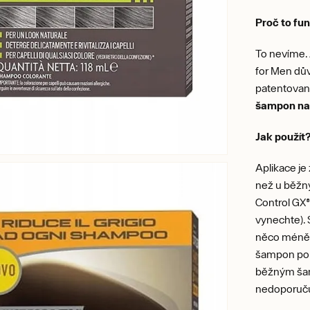
Proč to fu
To nevíme. 
for Men dů
patentovaná
šampon na
Jak použít
Aplikace j
než u běžn
Control GX®
vynechte).
něco méně 
šampon použ
běžným ša
nedoporuč