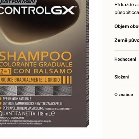
Při každé a
působit cca
Objem obou
Země pův
Hodnocení
Složení
O značce