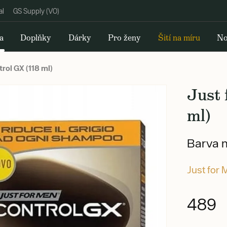
al
GS Supply (VO)
a
Doplňky
Dárky
Pro ženy
Šití na míru
No
rol GX (118 ml)
Just
ml)
Barva n
Just for
489 