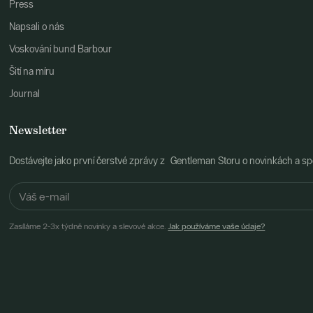
Press
Napsali o nás
Voskování bund Barbour
Šití na míru
Journal
Newsletter
Dostávejte jako první čerstvé zprávy z Gentleman Storu o novinkách a spe
Zasíláme 2-3x týdně novinky a slevové akce.
Jak používáme vaše údaje?