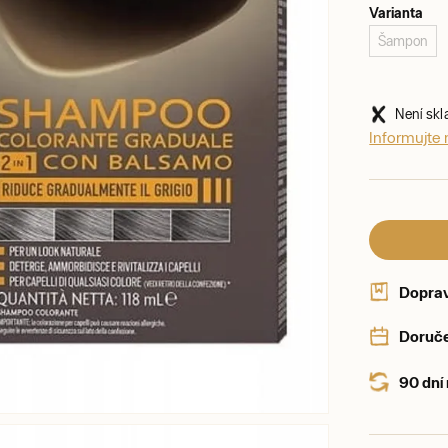
Varianta
Šampon
Není sk
Informujte
Dopra
Doruče
90 dní