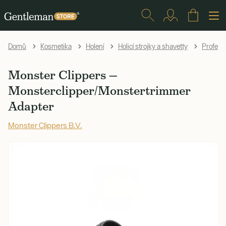
Domů
Kosmetika
Holení
Holicí strojky a shavetty
Profesio
Monster Clippers —
Monsterclipper/Monstertrimmer
Adapter
Monster Clippers B.V.