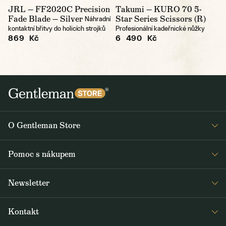
JRL — FF2020C Precision
Takumi — KURO 70 5-
Fade Blade — Silver
Star Series Scissors (R)
Náhradní
kontaktní břitvy do holicích strojků
Profesionální kadeřnické nůžky
869 Kč
6 490 Kč
O Gentleman Store
Prodejny
Pomoc s nákupem
Press
Detail objednávky
Napsali o nás
Newsletter
Časté dotazy
Voskování bund Barbour
Dostávejte jako první čerstvé zprávy z Gentleman Storu o novinkách a
Doprava a platba
Šití na míru
Kontakt
speciálních nabídkách. Rozesíláme dvakrát až třikrát týdně.
Obchodní podmínky
Journal