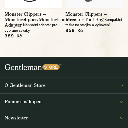
Monster Clippers —
Monster Clippers —
Monsterclipper/Monstertrimmer
Monster Tool Bag
Kompaktní
Adapter
Náhradní adaptér pro
taška na strojky a vybavení
859 Kč
vybrané strojky
389 Kč
O Gentleman Store
Prodejny
Pomoc s nákupem
Press
Detail objednávky
Napsali o nás
Newsletter
Časté dotazy
Voskování bund Barbour