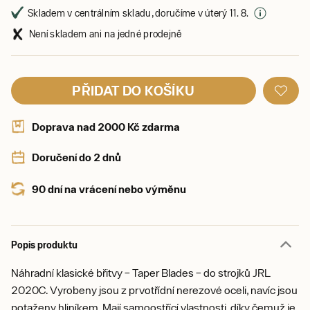
Skladem v centrálním skladu, doručíme v úterý 11. 8.
Není skladem ani na jedné prodejně
PŘIDAT DO KOŠÍKU
Doprava nad 2000 Kč zdarma
Doručení do 2 dnů
90 dní na vrácení nebo výměnu
Popis produktu
Náhradní klasické břitvy – Taper Blades – do strojků JRL
2020C. Vyrobeny jsou z prvotřídní nerezové oceli, navíc jsou
potaženy hliníkem. Mají samoostřící vlastnosti, díky čemuž je