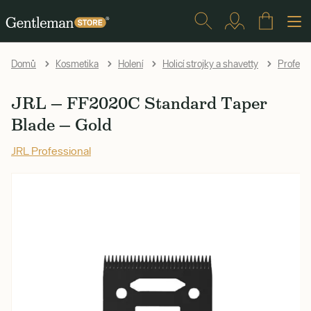
Domů
Kosmetika
Holení
Holicí strojky a shavetty
Profesio
JRL — FF2020C Standard Taper
Blade — Gold
JRL Professional