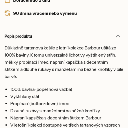
Doručení do 2 dnů
90 dní na vrácení nebo výměnu
Popis produktu
Důkladně tartanová košile z letní kolekce Barbour ušitá ze
100% bavlny. K tomu univerzálně lichotivý vyštíhlený střih,
měkký propínací límec, náprsní kapsička s decentním
štítkem a dlouhé rukávy s manžetami na běžné knoflíky v bílé
barvě.
100% bavlna (popelínová vazba)
Vyštíhlený střih
Propínací (button-down) límec
Dlouhé rukávy s manžetami na běžné knoflíky
Náprsní kapsička s decentním štítkem Barbour
V letošní kolekci dostupné ve třech tartanových vzorech