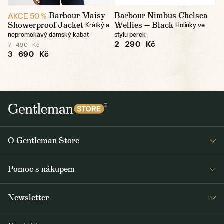
Barbour Maisy
Barbour Nimbus Chelsea
AKCE 50 %
Showerproof Jacket
Wellies — Black
Krátký a
Holínky ve
nepromokavý dámský kabát
stylu perek
2 290 Kč
7 490 Kč
3 690 Kč
O Gentleman Store
Prodejny
Pomoc s nákupem
Press
Detail objednávky
Napsali o nás
Newsletter
Časté dotazy
Voskování bund Barbour
Dostávejte jako první čerstvé zprávy z Gentleman Storu o novinkách a
Doprava a platba