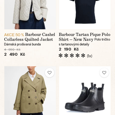
Barbour Cashel
Barbour Tartan Pique Polo
AKCE 50 %
Collarless Quilted Jacket
Shirt — New Navy
Polo tričko
Dámská prošívaná bunda
s tartanovými detaily
2 190 Kč
4 990 Kč
2 490 Kč
(1x)