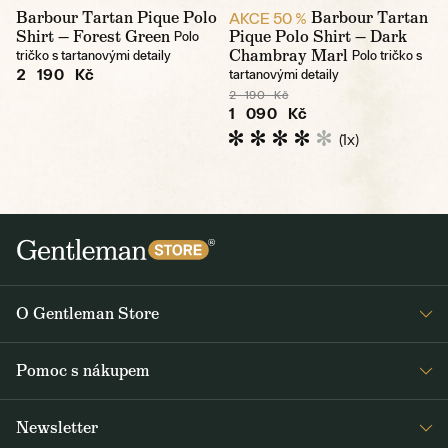
Barbour Tartan Pique Polo
Barbour Tartan
AKCE 50 %
Shirt — Forest Green
Pique Polo Shirt — Dark
Polo
Chambray Marl
tričko s tartanovými detaily
Polo tričko s
2 190 Kč
tartanovými detaily
2 190 Kč
1 090 Kč
(1x)
O Gentleman Store
Prodejny
Pomoc s nákupem
Press
Detail objednávky
Napsali o nás
Newsletter
Časté dotazy