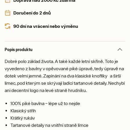
Doprava nad 2000 Kč zdarma
Doručení do 2 dnů
90 dní na vrácení nebo výměnu
Popis produktu
Dobré polo základ života. A také každé letní skříně. Toto je
vyvedeno z bavlny v opěvované piké úpravě, tedy úpravě na
dotek velmi jemné. Zapínání na dva klasické knoflíky a širší
límec, pod kterým se skrývají ladící tartanové detaily. Nechybí
ani decentní logo na levé straně hrudníku.
100% piké bavlna – lépe už to nejde
Klasický střih
Krátký rukáv
Tartanové detaily na vnitřní straně límce