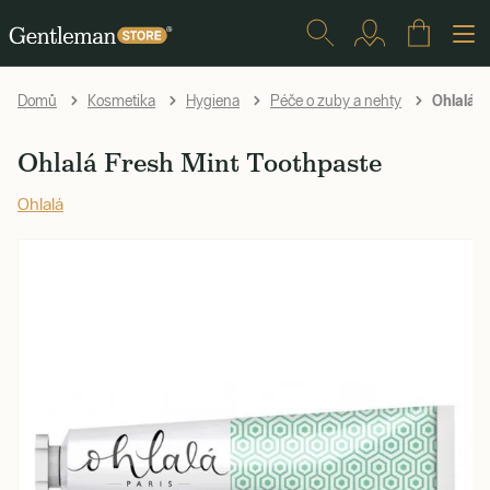
Ohlalá F
Domů
Kosmetika
Hygiena
Péče o zuby a nehty
Ohlalá Fresh Mint Toothpaste
Ohlalá