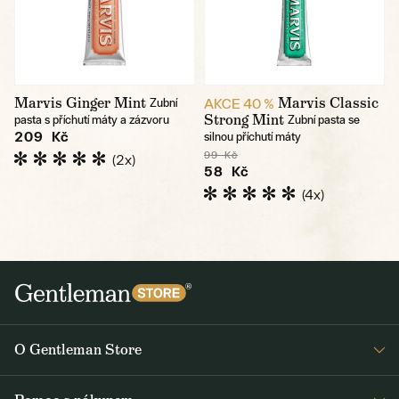
Marvis Ginger Mint
Marvis Classic
AKCE 40 %
Zubní
Strong Mint
pasta s příchutí máty a zázvoru
Zubní pasta se
209 Kč
silnou příchutí máty
99 Kč
(2x)
58 Kč
(4x)
O Gentleman Store
Prodejny