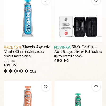
Marvis Aquatic
Slick Gorilla —
AKCE 15 %
NOVINKA
Mint (85 ml)
Nail & Eye Brow Kit
Zubní pasta s
Sada na
příchutí moře a máty
úpravu nehtů a obočí
490 Kč
209 Kč
169 Kč
(6x)