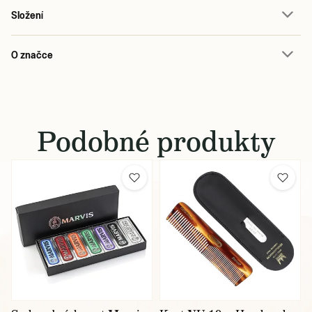
Složení
O značce
Podobné produkty