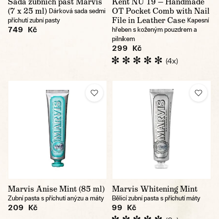
Sada zubních past Marvis
Kent NU 19 — Handmade
(7 x 25 ml)
OT Pocket Comb with Nail
Dárková sada sedmi
File in Leather Case
příchutí zubní pasty
Kapesní
749 Kč
hřeben s koženým pouzdrem a
pilníkem
299 Kč
(4x)
Marvis Anise Mint (85 ml)
Marvis Whitening Mint
Zubní pasta s příchutí anýzu a máty
Bělicí zubní pasta s příchutí máty
209 Kč
99 Kč