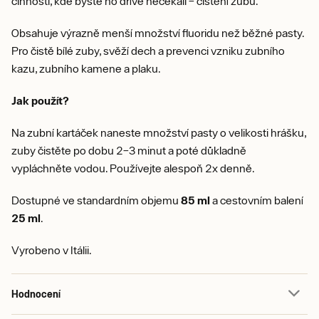
činnosti, kde byste ho dříve nečekali – čištění zubů.
Obsahuje výrazně menší množství fluoridu než běžné pasty.
Pro čistě bílé zuby, svěží dech a prevenci vzniku zubního
kazu, zubního kamene a plaku.
Jak použít?
Na zubní kartáček naneste množství pasty o velikosti hrášku,
zuby čistěte po dobu 2–3 minut a poté důkladně
vypláchněte vodou. Používejte alespoň 2x denně.
Dostupné ve standardním objemu
85 ml
a cestovním balení
25 ml
.
Vyrobeno v Itálii.
Hodnocení