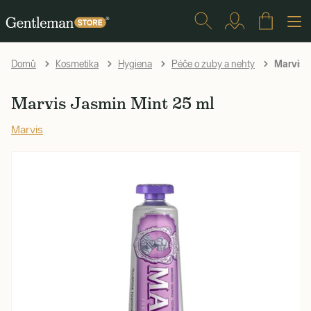
Marvis J
Domů
Kosmetika
Hygiena
Péče o zuby a nehty
Marvis Jasmin Mint 25 ml
Marvis