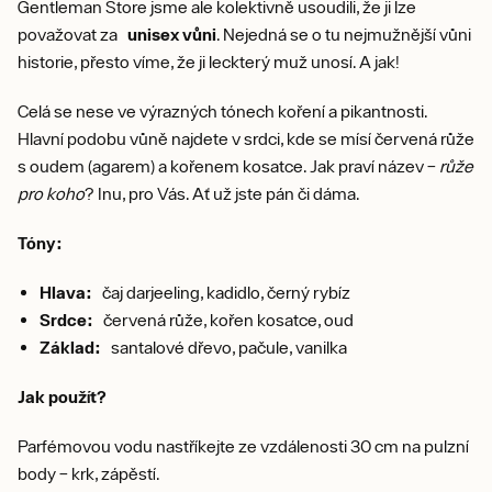
Gentleman Store jsme ale kolektivně usoudili, že ji lze
považovat za
unisex vůni
. Nejedná se o tu nejmužnější vůni
historie, přesto víme, že ji leckterý muž unosí. A jak!
Celá se nese ve výrazných tónech koření a pikantnosti.
Hlavní podobu vůně najdete v srdci, kde se mísí červená růže
s oudem (agarem) a kořenem kosatce. Jak praví název –
růže
pro koho
? Inu, pro Vás. Ať už jste pán či dáma.
Tóny:
Hlava:
čaj darjeeling, kadidlo, černý rybíz
Srdce:
červená růže, kořen kosatce, oud
Základ:
santalové dřevo, pačule, vanilka
Jak použít?
Parfémovou vodu nastříkejte ze vzdálenosti 30 cm na pulzní
body – krk, zápěstí.