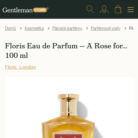
Flor
Domů
Kosmetika
Pánské parfémy
Parfémové vody
Floris Eau de Parfum — A Rose for…
100 ml
Floris London