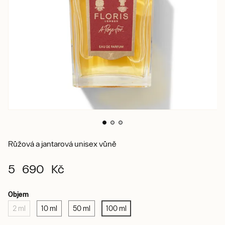
Růžová a jantarová unisex vůně
5 690 Kč
Objem
2 ml
10 ml
50 ml
100 ml