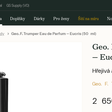
al
GS Supply (VO)
a
Doplňky
Dárky
Pro ženy
Šití na míru
No
ody
Geo. F. Trumper Eau de Parfum — Eucris (50 ml)
Geo.
— Euc
Hřejivá
Geo. F.
2 65