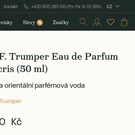
CZ
Kontakt
+420 605 260 100 (Po–Pá: 9–15:30h)
vinky
Slevy
Značky
%
 F. Trumper Eau de Parfum
ris (50 ml)
 a orientální parfémová voda
 Trumper
0 Kč