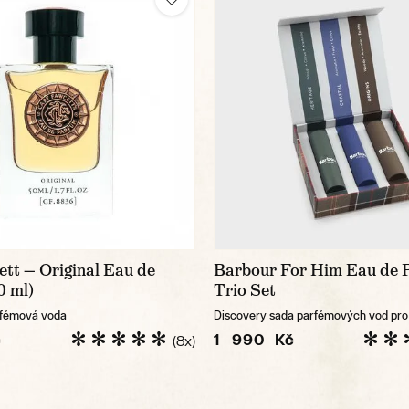
tt — Original Eau de
Barbour For Him Eau de 
0 ml)
Trio Set
rfémová voda
Discovery sada parfémových vod pr
č
1 990 Kč
(8x)