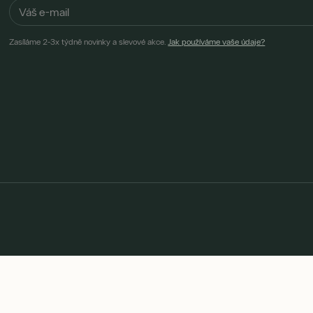
Zasíláme 2-3x týdně novinky a slevové akce.
Jak používáme vaše údaje?