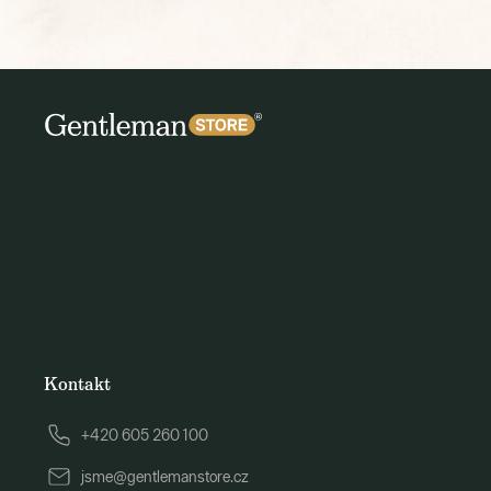
Kontakt
+420 605 260 100
jsme@gentlemanstore.cz