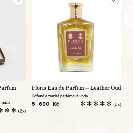
Parfum
Floris Eau de Parfum — Leather Oud
Kožená a zemitá parfémová voda
o muže
5 690 Kč
(6x)
(2x)