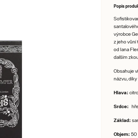
Popis produ
Sofistikova
santalového
výrobce Geo
z jeho vůní
od Iana Fle
dalším zko
Obsahuje ví
názvu, díky
Hlava:
citr
Srdce:
hřeb
Základ:
san
Objem:
50 