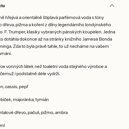
ktu
ně hřejivá a orientálně štiplavá parfémová voda s tóny
 dřeva, pižma a koření z dílny legendárního londýnského
. F. Trumper, klasiky vybraných pánských koupelen. Jedna
 to dotáhla dokonce až na stránky knižního Jamese Bonda
minga. Zda to byla právě tahle, to už necháme na vašem
umání.
ce vonných látek než toaletní voda stejného výrobce a
 čemuž i podstatně déle vydrží.
on, cassis, pepř
íček, majoránka, tymián
talové dřevo, pačuli, pižmo, ambra
ml