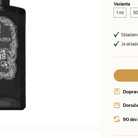
Varianta
1 ml
50
Skladem 
Je sklad
Dopra
Doruče
90 dní