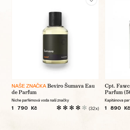
Beviro Šumava Eau
Cpt. Fawce
NAŠE ZNAČKA
de Parfum
Parfum (5
Niche parfémová voda naší značky
Kapitánova pa
1 790 Kč
1 890 K
(32x)