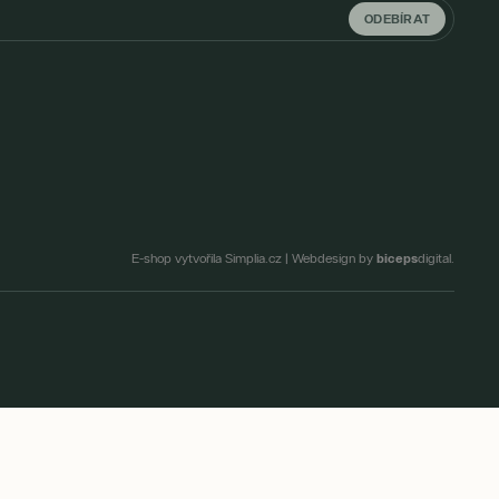
ODEBÍRAT
biceps
E-shop vytvořila Simplia.cz
|
Webdesign by
digital.