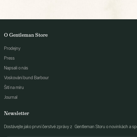
O Gentleman Store
Prodejny
Press
Napsali o nás
Voskování bund Barbour
Šití na míru
Journal
Newsletter
Dostávejte jako první čerstvé zprávy z Gentleman Storu o novinkách a spe