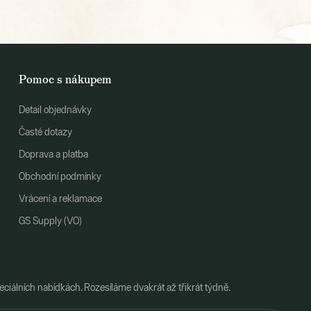
Pomoc s nákupem
Detail objednávky
Časté dotazy
Doprava a platba
Obchodní podmínky
Vrácení a reklamace
GS Supply (VO)
ciálních nabídkách. Rozesíláme dvakrát až třikrát týdně.