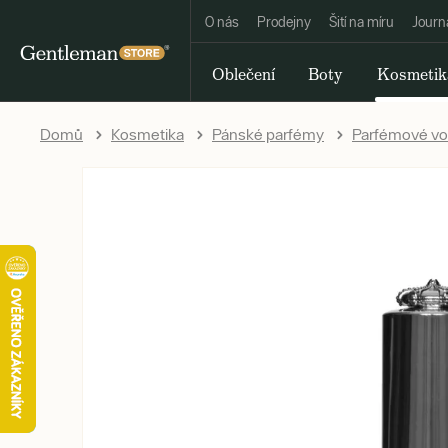
O nás
Prodejny
Šití na míru
Journ
Oblečení
Boty
Kosmetik
Domů
Kosmetika
Pánské parfémy
Parfémové v