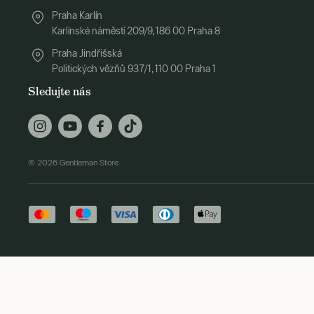
Praha Karlín
Karlínské náměstí 209/9, 186 00 Praha 8
Praha Jindřišská
Politických vězňů 937/1, 110 00 Praha 1
Sledujte nás
© 2026 Gentleman Store