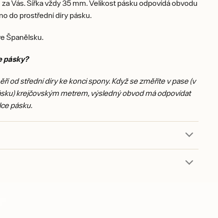
za Vás. Šířka vždy 35 mm. Velikost pásku odpovídá obvodu
o do prostřední díry pásku.
e Španělsku.
e pásky?
ří od střední díry ke konci spony. Když se změříte v pase (v
ásku) krejčovským metrem, výsledný obvod má odpovídat
lce pásku.