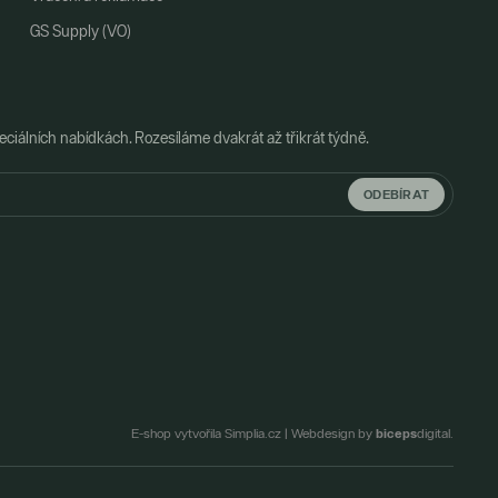
GS Supply (VO)
ciálních nabídkách. Rozesíláme dvakrát až třikrát týdně.
ODEBÍRAT
biceps
E-shop vytvořila Simplia.cz
|
Webdesign by
digital.