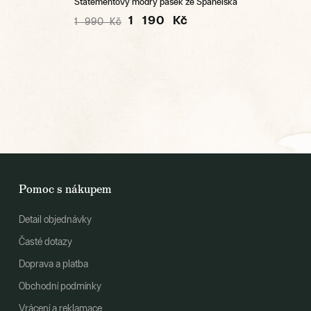
Statementový modrý pásek ze Španělska
1 190 Kč
1 990 Kč
Pomoc s nákupem
Detail objednávky
Časté dotazy
Doprava a platba
Obchodní podmínky
Vrácení a reklamace