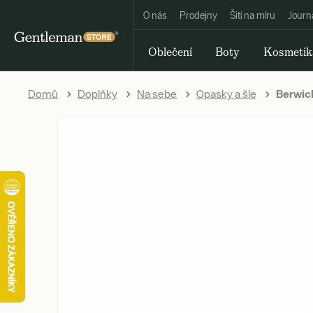
O nás
Prodejny
Šití na míru
Journ
Oblečení
Boty
Kosmetik
Domů
Doplňky
Na sebe
Opasky a šle
Berwick