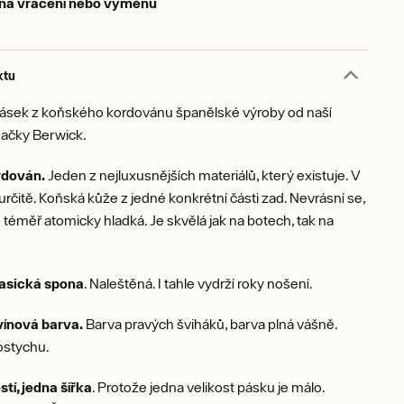
 na vrácení nebo výměnu
ktu
ásek z koňského kordovánu španělské výroby od naší
načky Berwick.
rdován.
Jeden z nejluxusnějších materiálů, který existuje. V
určitě. Koňská kůže z jedné konkrétní části zad. Nevrásní se,
je téměř atomicky hladká. Je skvělá jak na botech, tak na
asická spona
. Naleštěná. I tahle vydrží roky nošení.
vínová barva.
Barva pravých šviháků, barva plná vášně.
ostychu.
stí, jedna šířka
. Protože jedna velikost pásku je málo.