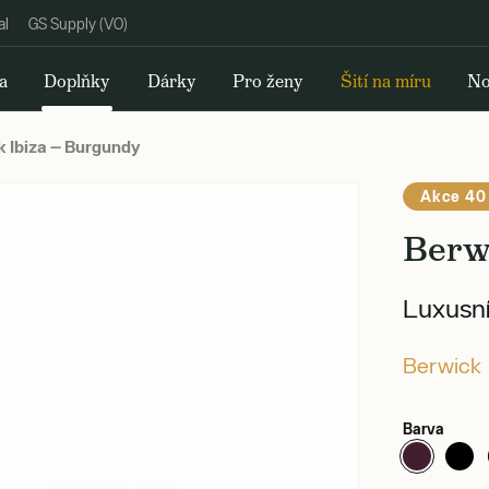
al
GS Supply (VO)
a
Doplňky
Dárky
Pro ženy
Šití na míru
No
 Ibiza — Burgundy
Akce 40
Berw
Luxusní
Berwick
Barva