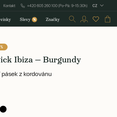
CZ
Kontakt
+420 605 260 100 (Po–Pá: 9–15:30h)
vinky
Slevy
Značky
%
 %
ick Ibiza — Burgundy
 pásek z kordovánu