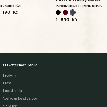
k z hladké kůže
Puntíkované šle s koženou sponou
1 190 Kč
1 890 Kč
O Gentleman Store
Prodejny
Press
Napsali o nás
Voskování bund Barbour
Šití na míru