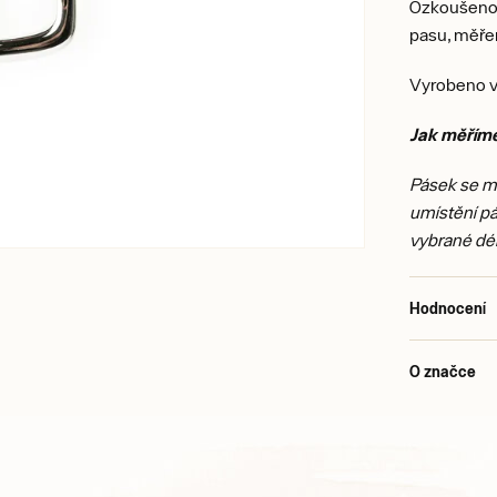
Ozkoušeno 
pasu, měřen
Vyrobeno v
Jak měřím
Pásek se mě
umístění p
vybrané dé
Hodnocení
O značce