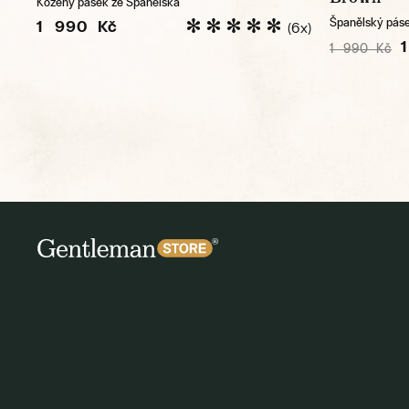
Kožený pásek ze Španělska
Španělský páse
1 990 Kč
(6x)
1 990 Kč