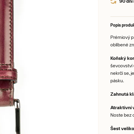
90 dní
Popis produ
Prémiový p
oblíbené z
Koňský ko
ševcovství 
nekrčí se, 
pásku.
Zahnutá kl
Atraktivní 
Noste bez 
Šest veliko