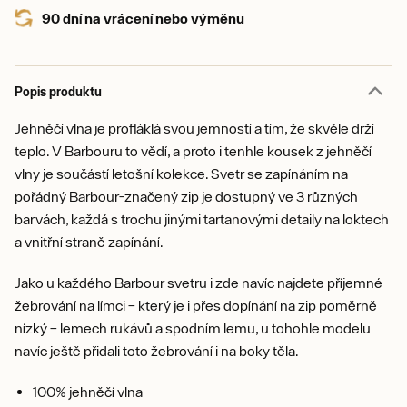
90 dní na vrácení nebo výměnu
Popis produktu
Jehněčí vlna je profláklá svou jemností a tím, že skvěle drží
teplo. V Barbouru to vědí, a proto i tenhle kousek z jehněčí
vlny je součástí letošní kolekce. Svetr se zapínáním na
pořádný Barbour-značený zip je dostupný ve 3 různých
barvách, každá s trochu jinými tartanovými detaily na loktech
a vnitřní straně zapínání.
Jako u každého Barbour svetru i zde navíc najdete příjemné
žebrování na límci – který je i přes dopínání na zip poměrně
nízký – lemech rukávů a spodním lemu, u tohohle modelu
navíc ještě přidali toto žebrování i na boky těla.
100% jehněčí vlna