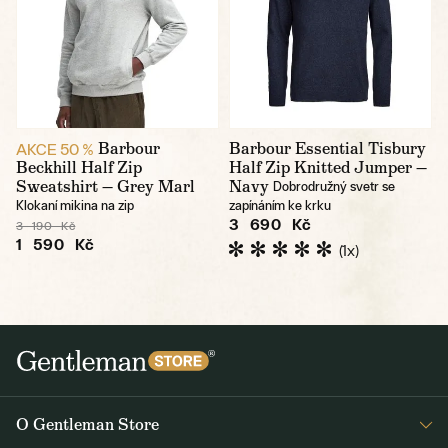
Barbour
Barbour Essential Tisbury
AKCE 50 %
Beckhill Half Zip
Half Zip Knitted Jumper —
Sweatshirt — Grey Marl
Navy
Dobrodružný svetr se
Klokaní mikina na zip
zapínáním ke krku
3 690 Kč
3 190 Kč
1 590 Kč
(1x)
O Gentleman Store