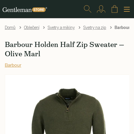
Barbour Ho
Domů
Oblečení
Svetry a mikiny
Svetry na zip
Barbour Holden Half Zip Sweater —
Olive Marl
Barbour