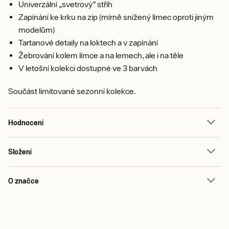
Univerzální „svetrový” střih
Zapínání ke krku na zip (mírně snížený límec oproti jiným
modelům)
Tartanové detaily na loktech a v zapínání
Žebrování kolem límce a na lemech, ale i na těle
V letošní kolekci dostupné ve 3 barvách
Součást limitované sezonní kolekce.
Hodnocení
Složení
O značce