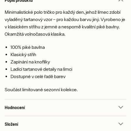
Popis produktu
Minimalistické polo tričko pro každý den, jehož límec zdobí
vyladěný tartanový vzor – pro každou barvu jiný. Vyrobeno je
v klasickém střihu z jemné a nesporně kvalitní piké bavlny.
Okamžitá volnočasová klasika.
100% piké bavlna
Klasický střih
Zapínání na knoflíky
Ladící tartanové detaily na límci
Dostupné v celé řadě barev
Součást limitované sezonní kolekce.
Hodnocení
Složení