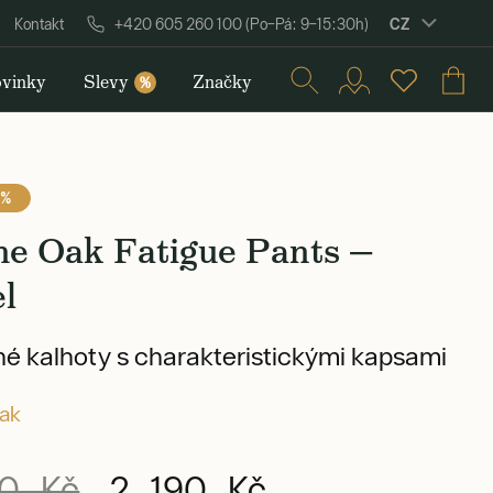
CZ
Kontakt
+420 605 260 100 (Po–Pá: 9–15:30h)
vinky
Slevy
Značky
%
 %
he Oak Fatigue Pants —
l
é kalhoty s charakteristickými kapsami
ak
0 Kč
2 190 Kč