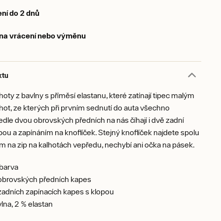
ní do 2 dnů
 na vrácení nebo výměnu
ktu
hoty z bavlny s příměsí elastanu, které zatínají tipec malým
ot, ze kterých při prvním sednutí do auta všechno
dle dvou obrovských předních na nás číhají i dvě zadní
pou a zapínáním na knoflíček. Stejný knoflíček najdete spolu
m na zip na kalhotách vepředu, nechybí ani očka na pásek.
 barva
 obrovských předních kapes
zadních zapínacích kapes s klopou
lna, 2 % elastan