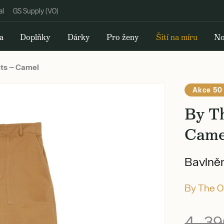
al
GS Supply (VO)
a
Doplňky
Dárky
Pro ženy
Šití na míru
No
ts — Camel
Akce 50
By T
Came
Bavlněn
By The O
4 39