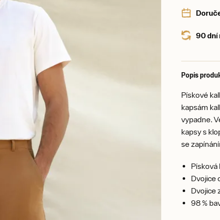
Doruče
90 dní
Popis produ
Pískové kal
kapsám kalh
vypadne. Ve
kapsy s klo
se zapínání
Písková
Dvojice
Dvojice 
98 % bav