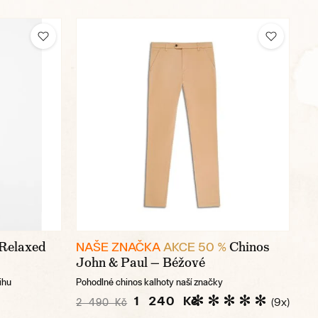
Relaxed
Chinos
NAŠE ZNAČKA
AKCE 50 %
John & Paul — Béžové
ihu
Pohodlné chinos kalhoty naší značky
1 240 Kč
(9x)
2 490 Kč