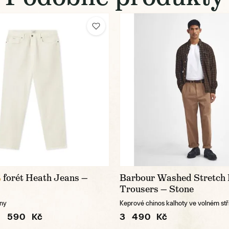
forét Heath Jeans —
Barbour Washed Stretch 
%
Trousers — Stone
íny
Keprové chinos kalhoty ve volném stř
1 590 Kč
3 490 Kč