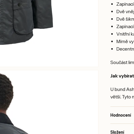
Zapínací
Dvě vněj
Dvě šikm
Zapínací
Vnitřní 
Mírně vy
Decentní
Součást lim
Jak vybírat
U bund Ashb
větší. Tyto
Hodnocení
Složení