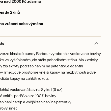
va nad 2000 Kč zdarma
ní do 2 dnů
 na vrácení nebo výměnu
ktu
verze klasické bundy Barbour vyrobená z voskované bavlny
že ve vyštíhleném, ale stále pohodlném střihu. Má klasický
 zip skrytý pod zapínáním na patentky, elegantní
 límec, dvě prostorné vnější kapsy na nezbytnosti a dvě
dšité kapsy na zahřátí rukou.
lehká voskovaná bavlna Sylkoil (6 oz)
á vnitřní podšívka ze 100% bavlny
apínání na zip a vnější zapínání na patentky
rový límec