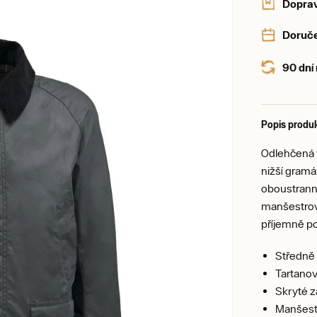
Dopra
Doruče
90 dní
Popis produ
Odlehčená 
nižší gramá
oboustranný
manšestrový
příjemně po
Středně 
Tartanov
Skryté z
Manšest