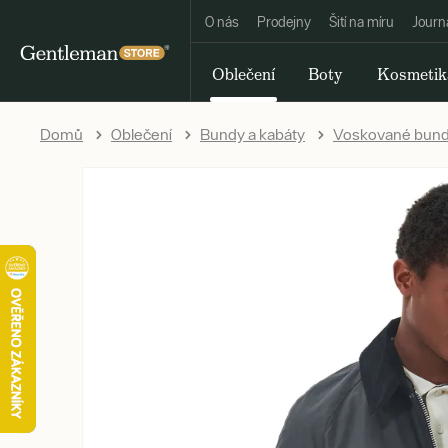
O nás
Prodejny
Šití na míru
Journ
Oblečení
Boty
Kosmetik
Domů
Oblečení
Bundy a kabáty
Voskované bun