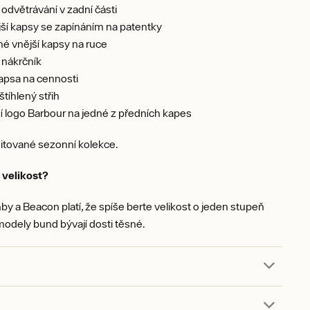
 odvětrávání v zadní části
ší kapsy se zapínáním na patentky
é vnější kapsy na ruce
 nákrčník
kapsa na cennosti
štíhlený střih
 logo Barbour na jedné z předních kapes
itované sezonní kolekce.
 velikost?
y a Beacon platí, že spíše berte velikost o jeden stupeň
 modely bund bývají dosti těsné.