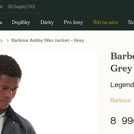
al
GS Supply (VO)
a
Doplňky
Dárky
Pro ženy
Šití na míru
No
dy
Barbour Ashby Wax Jacket — Grey
Barb
Grey
Legend
Barbour
8 99