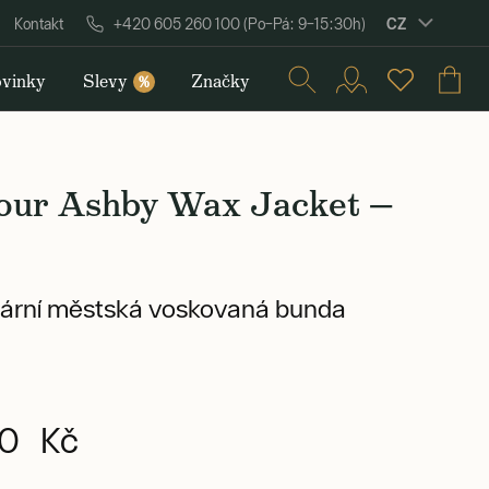
CZ
Kontakt
+420 605 260 100 (Po–Pá: 9–15:30h)
vinky
Slevy
Značky
%
our Ashby Wax Jacket —
ární městská voskovaná bunda
0 Kč