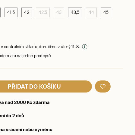
41,5
42
42,5
43
43,5
44
45
v centrálním skladu, doručíme v úterý 11. 8.
adem ani na jedné prodejně
PŘIDAT DO KOŠÍKU
va nad 2000 Kč zdarma
ní do 2 dnů
 na vrácení nebo výměnu