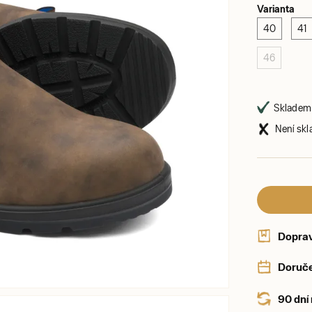
Varianta
40
41
46
Skladem 
Není skl
Dopra
Doruče
90 dní