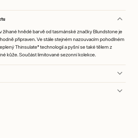
ktu
v žíhané hnědé barvě od tasmánské značky Blundstone je
zhodně připraven. Ve stále stejném nazouvacím pohodlném
ateplený Thinsulate® technologií a pyšní se také tělem z
né kůže. Součást limitované sezonní kolekce.