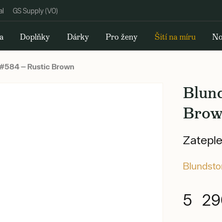
al
GS Supply (VO)
a
Doplňky
Dárky
Pro ženy
Šití na míru
No
#584 — Rustic Brown
Blun
Bro
Zateple
Blundst
5 29