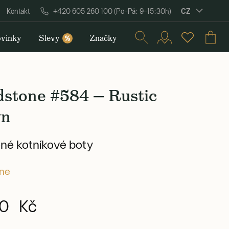
CZ
Kontakt
+420 605 260 100 (Po–Pá: 9–15:30h)
vinky
Slevy
Značky
%
dstone #584 — Rustic
wn
né kotníkové boty
one
0 Kč