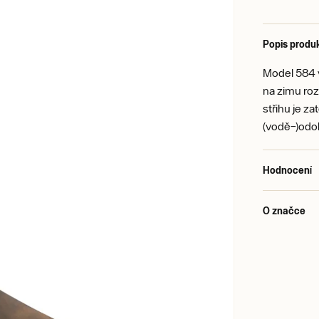
Popis produ
Model 584 
na zimu ro
střihu je z
(vodě–)odol
Hodnocení
O značce