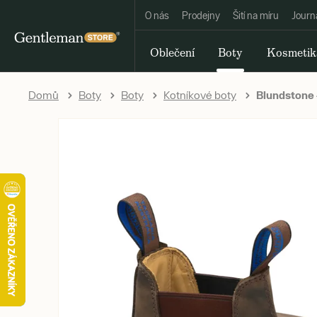
O nás
Prodejny
Šití na míru
Journ
Oblečení
Boty
Kosmetik
Domů
Boty
Boty
Kotníkové boty
Blundstone 