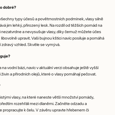
to dobré?
všechny typy účesů a povětrnostních podmínek, vlasy silně
dává jim lehký, přirozený lesk. Na rozdíl od těžších pomád na
zi nezatvrdne a nevysušuje vlasy, díky čemuž můžete účes
ibovolně upravit. Vaši bujnou kštici navíc posiluje a pomáhá
jí zdravý vzhled. Skvěle se vymývá.
unguje?
 na vodní bázi, navíc v aktuální verzi obsahuje ještě vyšší
 živin a přírodních olejů, které o vlasy pomáhají pečovat.
?
istými vlasy, na které naneste větší množství pomády,
 předtím rozehřáli mezi dlaněmi. Začněte odzadu a
 propracujte k čelu. V závěru upravte hřebenem či