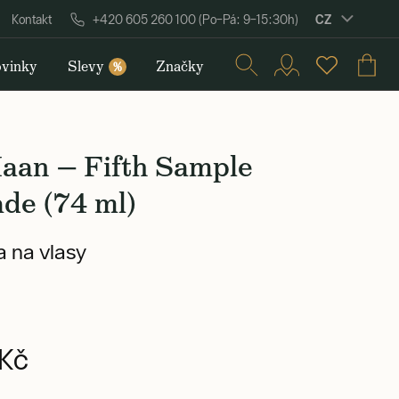
CZ
Kontakt
+420 605 260 100 (Po–Pá: 9–15:30h)
vinky
Slevy
Značky
%
aan — Fifth Sample
de (74 ml)
 na vlasy
Kč