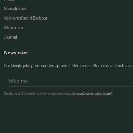
Napsali o nás
Voskování bund Barbour
Šití na míru
Journal
Newsletter
Dostávejte jako první čerstvé zprávy z Gentleman Storu o novinkách a spe
Zasíláme 2-3x týdně novinky a slevové akce.
Jak používáme vaše údaje?