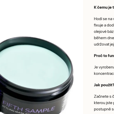
K čemu je 
Hodí se na 
fixuje a do
olejové bá
během dne l
udržovat je
Proč to f
Je vyrobena
koncentraci
Jak použít
Začnete s č
kterou jste
postupně se