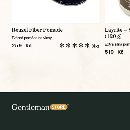
Reuzel Fiber Pomade
Layrite —
(120 g)
Tvárná pomáda na vlasy
Extra silná po
259 Kč
(4x)
519 Kč