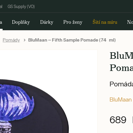
al
GS Supply (VO)
a
Doplňky
Dárky
Pro ženy
Šití na míru
No
Pomády
BluMaan — Fifth Sample Pomade (74 ml)
BluM
Poma
Pomáda
BluMaan
689 