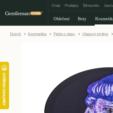
O nás
Prodejny
Šití na míru
Journ
Oblečení
Boty
Kosmetik
Domů
Kosmetika
Péče o vlasy
Vlasový styling