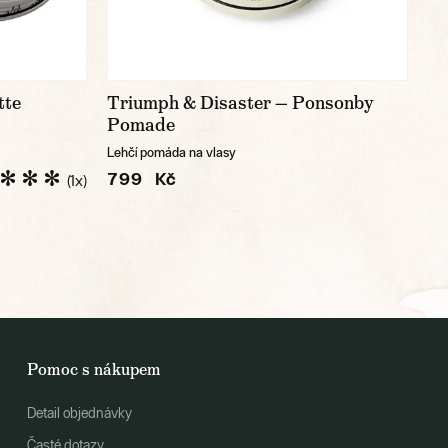
tte
Triumph & Disaster — Ponsonby
Pomade
Lehčí pomáda na vlasy
799 Kč
(1x)
Pomoc s nákupem
Detail objednávky
Časté dotazy