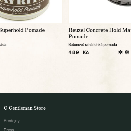
 Superhold Pomade
Reuzel Concrete Hold Ma
Pomade
máda
Betonově silná lehká pomáda
489 Kč
O Gentleman Store
Prodejny
Press