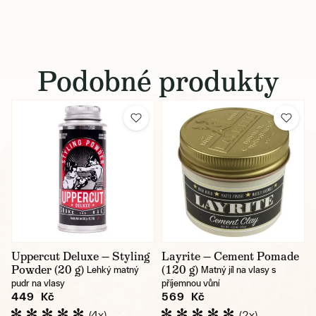
Podobné produkty
Uppercut Deluxe — Styling
Layrite — Cement Pomade
Powder (20 g)
(120 g)
Lehký matný
Matný jíl na vlasy s
pudr na vlasy
příjemnou vůní
449 Kč
569 Kč
(4x)
(2x)