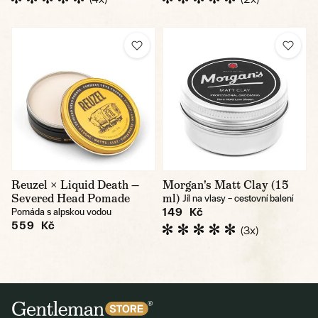
Reuzel × Liquid Death —
Morgan's Matt Clay (15
Severed Head Pomade
ml)
Jíl na vlasy – cestovní balení
149 Kč
Pomáda s alpskou vodou
559 Kč
(3x)