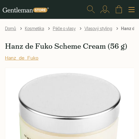
Hanz de 
Domů
Kosmetika
Péče o vlasy
Vlasový styling
Hanz de Fuko Scheme Cream (56 g)
Hanz de Fuko