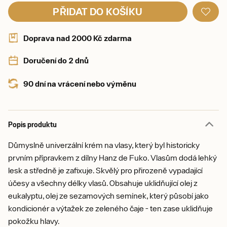
PŘIDAT DO KOŠÍKU
Doprava nad 2000 Kč zdarma
Doručení do 2 dnů
90 dní na vrácení nebo výměnu
Popis produktu
Důmyslně univerzální krém na vlasy, který byl historicky
prvním přípravkem z dílny Hanz de Fuko. Vlasům dodá lehký
lesk a středně je zafixuje. Skvělý pro přirozeně vypadající
účesy a všechny délky vlasů. Obsahuje uklidňující olej z
eukalyptu, olej ze sezamových semínek, který působí jako
kondicionér a výtažek ze zeleného čaje - ten zase uklidňuje
pokožku hlavy.